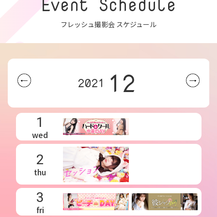
Event Schedule
フレッシュ撮影会 スケジュール
12
2021
1
wed
2
thu
3
fri