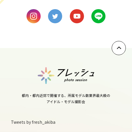
10
fri
11
sat
12
sun
13
mon
都内・都内近郊で開催する、所属モデル数業界最大級の
アイドル・モデル撮影会
14
tue
Tweets by fresh_akiba
15