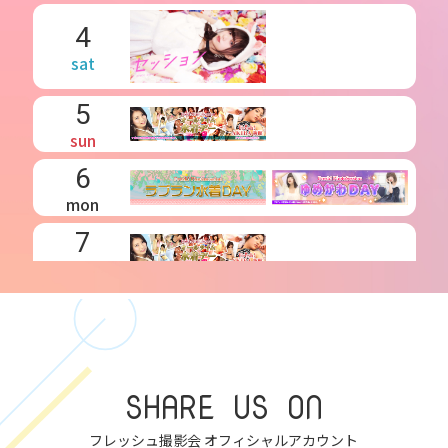
4
sat
5
sun
6
mon
7
tue
8
wed
SHARE US ON
9
thu
フレッシュ撮影会 オフィシャルアカウント