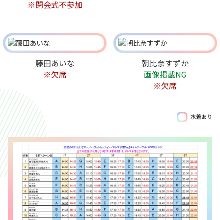
※閉会式不参加
藤田あいな
朝比奈すずか
※欠席
画像掲載NG
※欠席
水着あり
Birthday
8/4