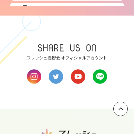
7
fri
8
sat
SHARE US ON
9
フレッシュ撮影会 オフィシャルアカウント
sun
10
mon
11
tue
12
wed
13