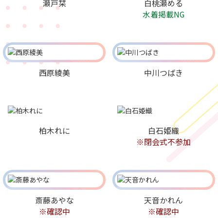
瀬戸栞
白桃瀬める
水着掲載NG
西原綾美
中川つばき
柏木れに
白石姫織
※閉会式不参加
斎藤あやな
天音かれん
※確認中
※確認中