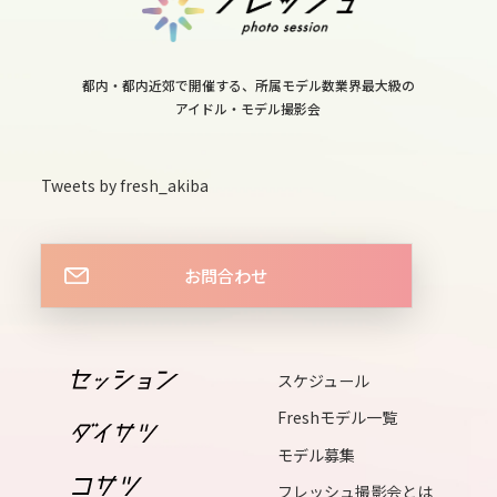
thu
14
都内・都内近郊で開催する、所属モデル数業界最大級の
fri
アイドル・モデル撮影会
15
sat
Tweets by fresh_akiba
16
sun
17
お問合わせ
mon
18
tue
スケジュール
19
Freshモデル一覧
wed
モデル募集
20
フレッシュ撮影会とは