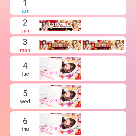
1
sat
2
sun
3
mon
4
tue
5
wed
6
thu