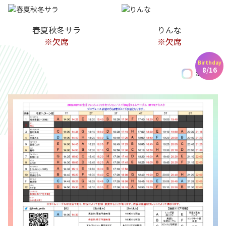
春夏秋冬サラ
りんな
※欠席
※欠席
Birthday
8/16
水着あり