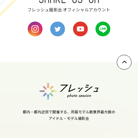
tue
フレッシュ撮影会 オフィシャルアカウント
9
wed
10
thu
11
fri
12
sat
13
sun
都内・都内近郊で開催する、所属モデル数業界最大級の
アイドル・モデル撮影会
14
mon