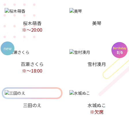
桜木萌香
美琴
※～20:00
new
Birthday
8/6
百瀬さくら
雪村湊月
※～18:00
三田のえ
水城ぬこ
※欠席