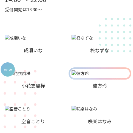
受付開始は13:30～
成瀬いな
柊なずな
new
小花衣風樺
彼方玲
空音ことり
咲楽はなみ