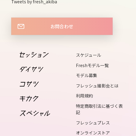
Tweets by fresh_akiba
15
tue
16
お問合わせ
wed
17
thu
スケジュール
18
Freshモデル一覧
fri
モデル募集
19
フレッシュ撮影会とは
sat
利用規約
20
特定商取引法に基づく表
sun
記
21
フレッシュプレス
mon
オンラインストア