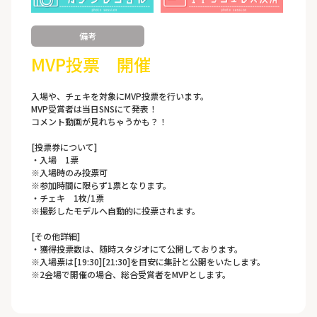
備考
MVP投票 開催
入場や、チェキを対象にMVP投票を行います。
MVP受賞者は当日SNSにて発表！
コメント動画が見れちゃうかも？！
[投票券について]
・入場 1票
※入場時のみ投票可
※参加時間に限らず1票となります。
・チェキ 1枚/1票
※撮影したモデルへ自動的に投票されます。
[その他詳細]
・獲得投票数は、随時スタジオにて公開しております。
※入場票は[19:30][21:30]を目安に集計と公開をいたします。
※2会場で開催の場合、総合受賞者をMVPとします。