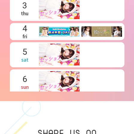
3
thu
4
fri
5
sat
6
sun
7
mon
SHARE US ON
8