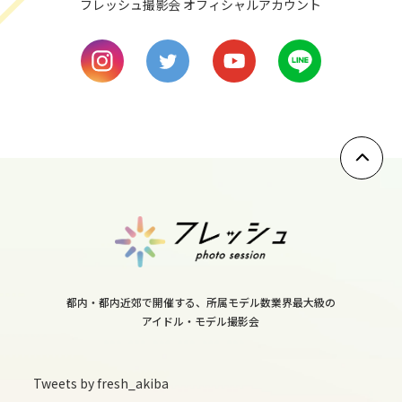
フレッシュ撮影会 オフィシャルアカウント
9
wed
10
thu
11
fri
12
sat
13
sun
都内・都内近郊で開催する、所属モデル数業界最大級の
アイドル・モデル撮影会
14
mon
Tweets by fresh_akiba
15