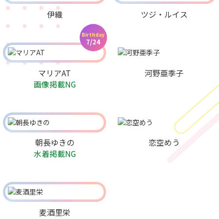
伊織
ツジ・ルイス
Birthday
7/24
マリアAT
河野亜季子
画像掲載NG
朝長ゆきの
恋空めう
水着掲載NG
麦酒里栄