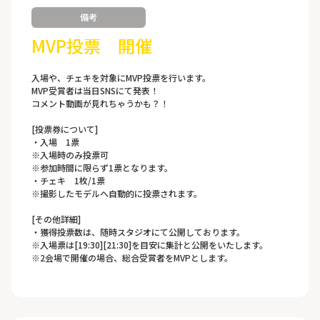
備考
MVP投票 開催
入場や、チェキを対象にMVP投票を行います。
MVP受賞者は当日SNSにて発表！
コメント動画が見れちゃうかも？！
[投票券について]
・入場 1票
※入場時のみ投票可
※参加時間に限らず1票となります。
・チェキ 1枚/1票
※撮影したモデルへ自動的に投票されます。
[その他詳細]
・獲得投票数は、随時スタジオにて公開しております。
※入場票は[19:30][21:30]を目安に集計と公開をいたします。
※2会場で開催の場合、総合受賞者をMVPとします。