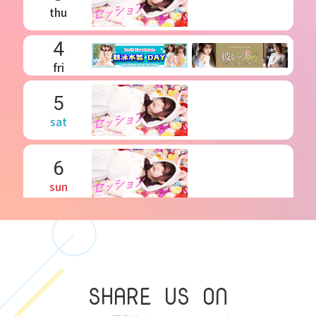
thu
4
fri
5
sat
6
sun
7
mon
SHARE US ON
8
tue