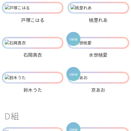
戸塚こはる
桃里れあ
new
石岡真衣
水世桃愛
new
鈴木うた
京あお
D組
new