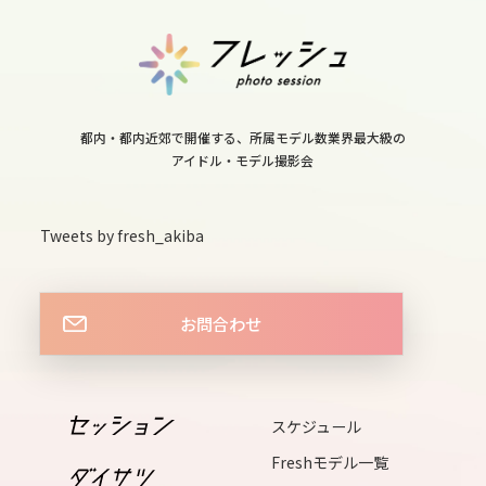
11
sun
12
mon
都内・都内近郊で開催する、所属モデル数業界最大級の
13
アイドル・モデル撮影会
tue
14
Tweets by fresh_akiba
wed
15
お問合わせ
thu
16
fri
スケジュール
17
Freshモデル一覧
sat