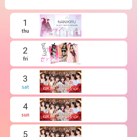
1
thu
2
fri
3
sat
4
sun
5