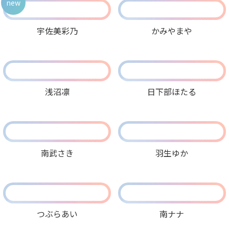
new
宇佐美彩乃
かみやまや
浅沼凛
日下部ほたる
南武さき
羽生ゆか
つぶらあい
南ナナ