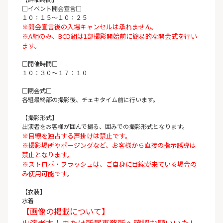
□イベント開会宣言□
１０：１５～１０：２５
※開会宣言後の入場キャンセルは承れません。
※A組のみ、BCD組は1部撮影開始前に簡易的な開会式を行い
ます。
□開催時間□
１０：３０～１７：１０
□閉会式□
各組最終部の撮影後、チェキタイム前に行います。
【撮影形式】
出演者をお客様が囲んで撮る、囲みでの撮影形式となります。
※目線を独占する声掛けは禁止です。
※撮影場所やポージングなど、お客様から直接の指示誘導は
禁止となります。
※ストロボ・フラッシュは、ご自身に目線が来ている場合の
み使用可能です。
【衣装】
水着
【画像の掲載について】
出演者本人または所属事務所へ確認お願いいたし