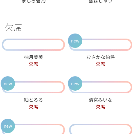
ましろ碧乃
雪森しゅう
欠席
new
柚月美美
おさかな伯爵
欠席
欠席
new
new
紬とろろ
清宮みいな
欠席
欠席
new