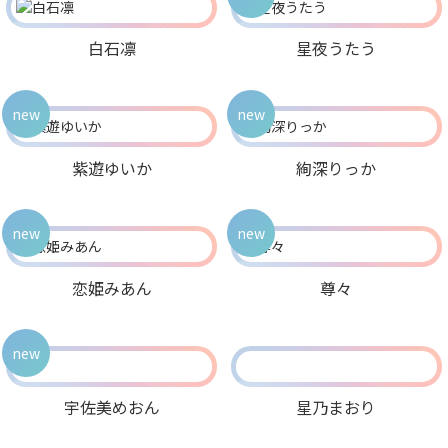
白石凛
星夜うたう
new
new
紫遊ゆいか
絢深りっか
new
new
恋姫みあん
尊々
new
宇佐美めおん
星乃まおり