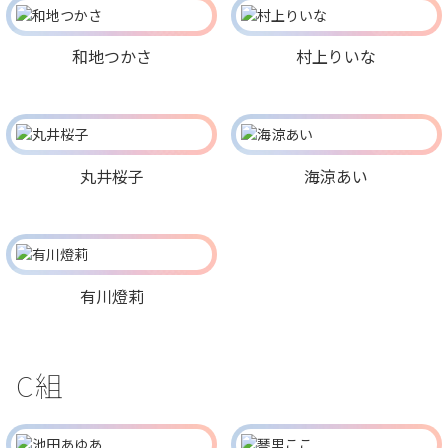
和地つかさ
村上りいな
丸井桜子
海涼あい
有川燈莉
C組