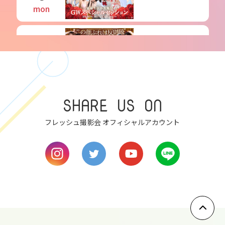
mon
6
tue
7
SHARE US ON
wed
フレッシュ撮影会 オフィシャルアカウント
8
thu
9
fri
10
sat