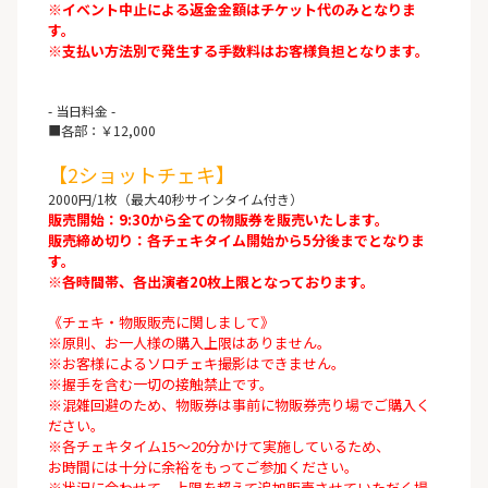
※イベント中止による返金金額はチケット代のみとなりま
す。
※支払い方法別で発生する手数料はお客様負担となります。
- 当日料金 -
■各部：￥12,000
【2ショットチェキ】
2000円/1枚（最大40秒サインタイム付き）
販売開始：9:30から全ての物販券を販売いたします。
販売締め切り：各チェキタイム開始から5分後までとなりま
す。
※各時間帯、各出演者20枚上限となっております。
《チェキ・物販販売に関しまして》
※原則、お一人様の購入上限はありません。
※お客様によるソロチェキ撮影はできません。
※握手を含む一切の接触禁止です。
※混雑回避のため、物販券は事前に物販券売り場でご購入く
ださい。
※各チェキタイム15～20分かけて実施しているため、
お時間には十分に余裕をもってご参加ください。
※状況に合わせて、上限を超えて追加販売させていただく場