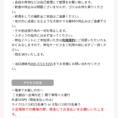
・各自の荷物などは自己管理にて管理をお願い致します。
・飲食の持込みは問題ございませんが、ゴミはお持ち帰りくださ
い。
・飲酒をしての撮影会ご参加はご遠慮ください。
・他の方に迷惑になるような大掛かりな機材の持込みはご遠慮下さ
い。
・その他迷惑行為の一切を禁止します。
・スタッフの指示には必ず従ってください。
・弊社イベントにご参加頂いた方は
利用規約
にご同意いただいたも
のとみなしますので、弊社サービスをご利用の前に必ずご一読くだ
さい。
・雨天決行いたします。
・当日連絡先
080-3715-9265
までお気軽にお問い合わせくださ
い。
アクセス方法
～電車でお越しの方～
［ 北越谷～会場付近 ］間で専用バス運行
片道500円（現金支払いのみ）
マイクロバス約25名乗り or 大型バス約70名乗り
※会場側での乗降の際、現金にてお支払いをお願いいたしま
す。