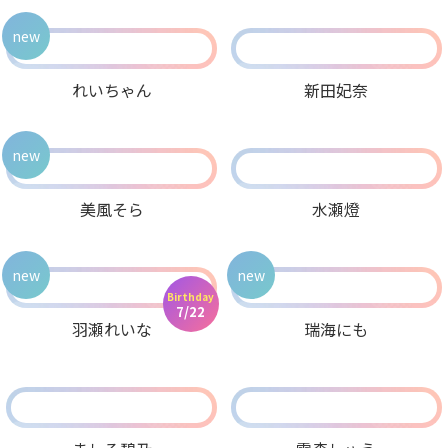
new
れいちゃん
新田妃奈
new
美風そら
水瀬燈
new
new
Birthday
7/22
羽瀬れいな
瑞海にも