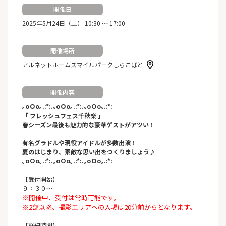
開催日
2025年5月24日（土） 10:30 ～ 17:00
開催場所
アルネットホームスマイルパークしらこばと
開催内容
｡oＯo｡.:*:.｡oＯo｡.:*:.｡oＯo｡.:*:
「 フレッシュフェス千秋楽 」
春シーズン最後も魅力的な豪華ゲストがアツい！
有名グラドルや現役アイドルが多数出演！
夏のはじまり、素敵な思い出をつくりましょう♪
｡oＯo｡.:*:.｡oＯo｡.:*:.｡oＯo｡.:*:
【受付開始】
９：３０〜
※開催中、受付は常時可能です。
※2部以降、撮影エリアへの入場は20分前からとなります。
【詳細時間】