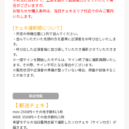
合がございますが、
お知らせや購入条件は、当日チェキエリア付近でのみご案内
いたします。
[チェキ撮影順について]
・所定の待機位置に1列で並んでください。
・並んでいただいた先頭の方を基準に出演者をお呼び出しいたしま
す。
・呼び出した出演者毎に並び直していただき撮影させていただきま
す。
※一度サインを開始したモデルは、サイン終了後に撮影再開いたし
ます。その際、サイン不可となる場合がございます。
※販売状況や出演者の準備が整っていない場合、順番が前後するこ
とがあります。
事前物販
【 郵送チェキ 】
mini 2500円＋その他手数料/1枚
WIDE 3500円＋その他手数料/1枚
希望モデルの当日着用衣装で撮影したソロチェキ（サイン付き）が
届きます。