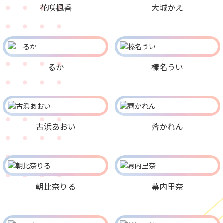
花咲楓香
大城かえ
るか
榛名うい
古浜あおい
薺かれん
朝比奈りる
幕内里奈