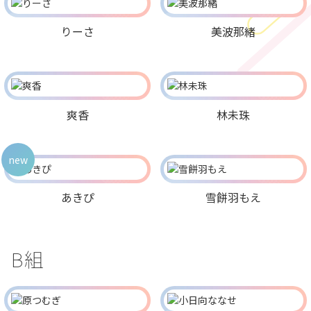
りーさ
美波那緒
爽香
林未珠
new
あきぴ
雪餅羽もえ
B組