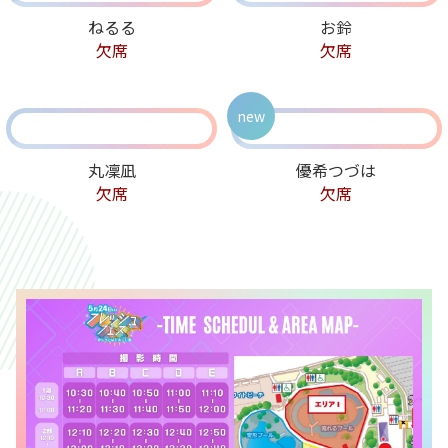
ねるる
お鈴
欠席
欠席
new
丸凜凪
優希つづは
欠席
欠席