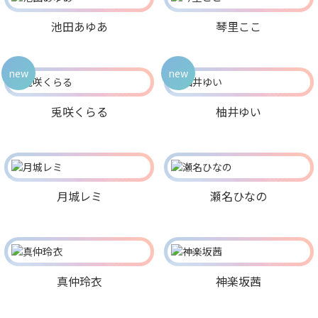
池田あゆあ
琴里ここ
new
new
兎咲くらる
柚井ゆい
月城レミ
瀬名ひなの
真仲玲衣
神楽坂茜