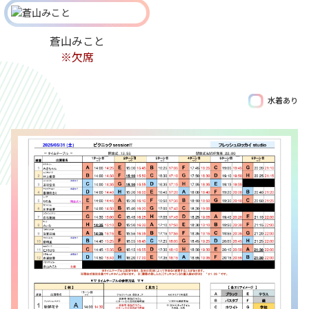
蒼山みこと
※欠席
水着あり