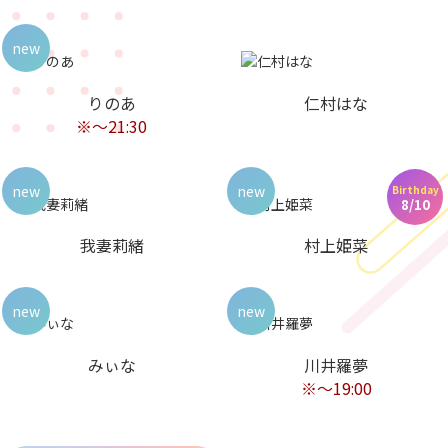
new
りのあ
仁村はな
※～21:30
new
new
Birthday
8/10
我妻莉緒
村上姫菜
new
new
みぃな
川井羅夢
※〜19:00