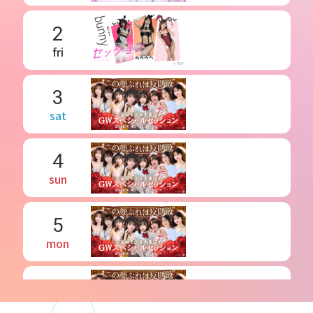
2
fri
3
sat
4
sun
5
mon
6
tue