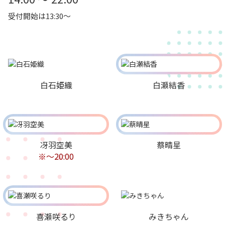
受付開始は13:30～
白石姫織
白瀬結香
冴羽空美
蔡晴星
※～20:00
喜瀬咲るり
みきちゃん