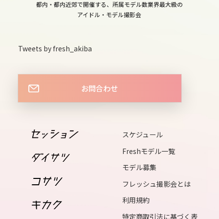
都内・都内近郊で開催する、所属モデル数業界最大級の
13
アイドル・モデル撮影会
tue
14
Tweets by fresh_akiba
wed
15
お問合わせ
thu
16
fri
スケジュール
17
Freshモデル一覧
sat
モデル募集
18
フレッシュ撮影会とは
sun
利用規約
19
mon
特定商取引法に基づく表