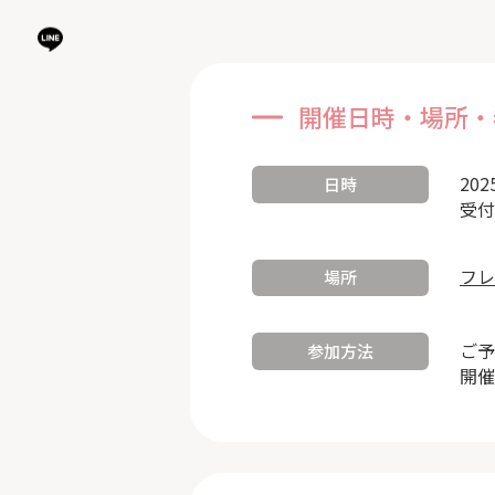
開催日時・場所・
202
日時
受付
フレ
場所
ご予
参加方法
開催