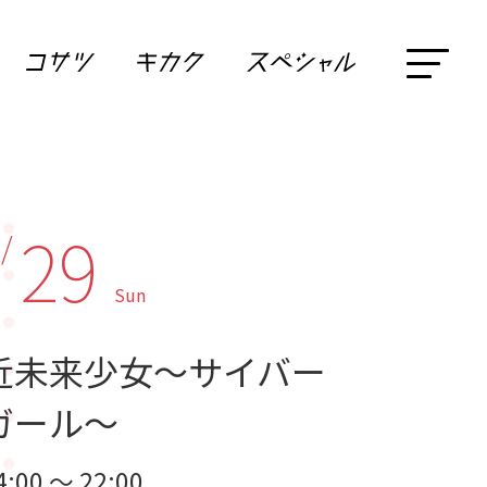
29
 /
Sun
近未来少女～サイバー
ガール～
4:00 ～ 22:00