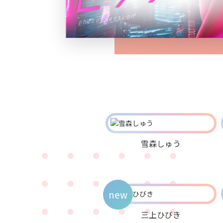
雪森しゅう
new
三上ひびき