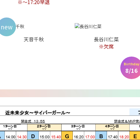
※～17:20早退
new
天音千秋
長谷川仁菜
※欠席
Birthday
8/16