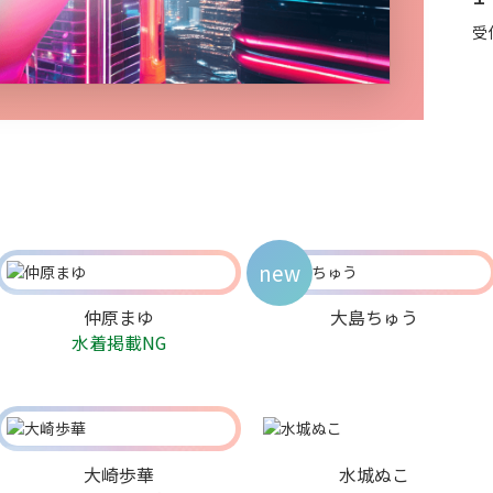
受
new
仲原まゆ
大島ちゅう
水着掲載NG
大崎歩華
水城ぬこ