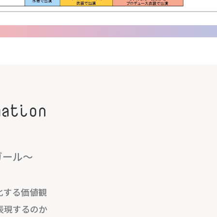
mation
ガール～
化する価値観
表現するのか