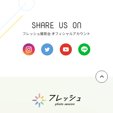
7
SHARE US ON
mon
フレッシュ撮影会 オフィシャルアカウント
8
tue
9
wed
10
thu
11
fri
12