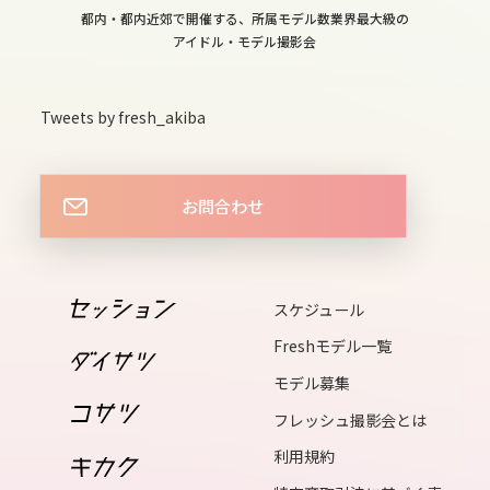
sat
都内・都内近郊で開催する、所属モデル数業界最大級の
13
アイドル・モデル撮影会
sun
14
Tweets by fresh_akiba
mon
15
お問合わせ
tue
16
wed
スケジュール
17
Freshモデル一覧
thu
モデル募集
18
フレッシュ撮影会とは
fri
利用規約
19