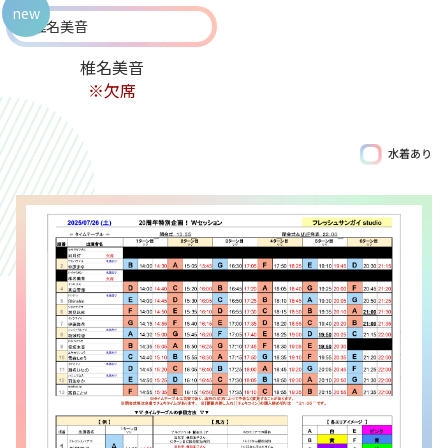
new
椎名美音
※欠席
水着あり