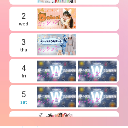
2
wed
3
thu
4
fri
5
sat
6
sun