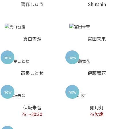
雪森しゅう
Shinshin
真白雪澄
宮田未来
new
new
高良ことせ
伊藤舞花
new
new
保坂朱音
如月灯
※～20:30
※欠席