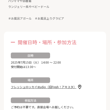
パジャマや部屋着
ランジェリー系やベビードール
＃お風呂アガール ＃お風呂上りグラビア
開催日時・場所・参加方法
日時
2025年7月15日（火） 14:00 ～ 22:00
受付開始は13:30～
場所
フレッシュロッカイstudio（旧Fresh！アキスタ）
参加方法
ご予約は不要です。直接会場へお越しください。