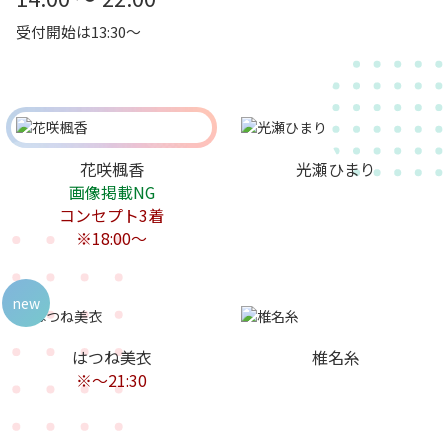
受付開始は13:30～
花咲楓香
光瀬ひまり
画像掲載NG
コンセプト3着
※18:00～
new
はつね美衣
椎名糸
※～21:30