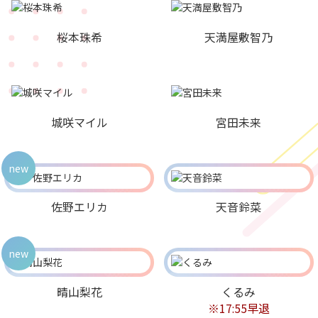
桜本珠希
天満屋敷智乃
城咲マイル
宮田未来
new
佐野エリカ
天音鈴菜
new
晴山梨花
くるみ
※17:55早退