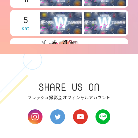
5
sat
6
sun
7
SHARE US ON
mon
フレッシュ撮影会 オフィシャルアカウント
8
tue
9
wed