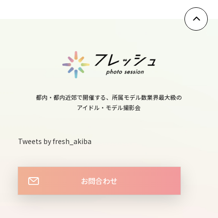
10
thu
11
fri
12
sat
都内・都内近郊で開催する、所属モデル数業界最大級の
13
アイドル・モデル撮影会
sun
14
Tweets by fresh_akiba
mon
15
お問合わせ
tue
16