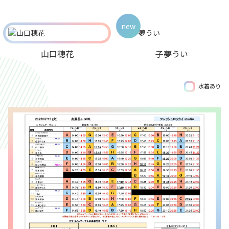
new
山口穂花
子夢うい
水着あり