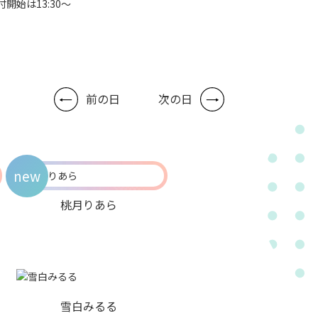
付開始は13:30～
前の日
次の日
new
桃月りあら
雪白みるる