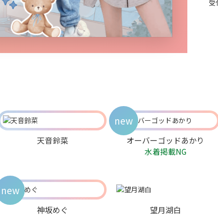
受
new
天音鈴菜
オーバーゴッドあかり
水着掲載NG
new
神坂めぐ
望月湖白