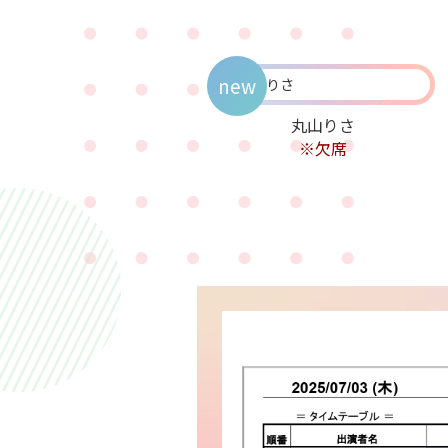
new
丸山りさ
※欠席