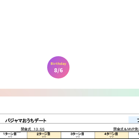
Birthday
8/6