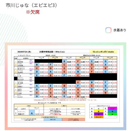
市川じゅな（エピエピ3）
※欠席
水着あり