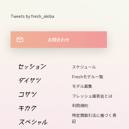
sun
14
Tweets by fresh_akiba
mon
15
お問合わせ
tue
16
wed
スケジュール
17
Freshモデル一覧
thu
モデル募集
18
フレッシュ撮影会とは
fri
利用規約
19
sat
特定商取引法に基づく表
記
20