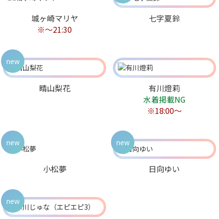
城ヶ崎マリヤ
七字夏鈴
※～21:30
new
晴山梨花
有川燈莉
水着掲載NG
※18:00〜
new
new
小松夢
日向ゆい
new