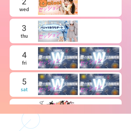
2
wed
3
thu
4
fri
5
sat
6
sun