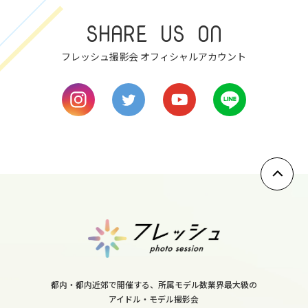
7
SHARE US ON
mon
フレッシュ撮影会 オフィシャルアカウント
8
tue
9
wed
10
thu
11
fri
12
sat
都内・都内近郊で開催する、所属モデル数業界最大級の
13
アイドル・モデル撮影会