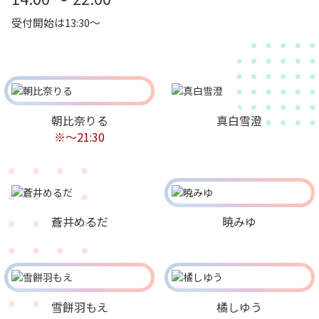
受付開始は13:30～
朝比奈りる
真白雪澄
※～21:30
蒼井めるだ
暁みゆ
雪餅羽もえ
橘しゆう