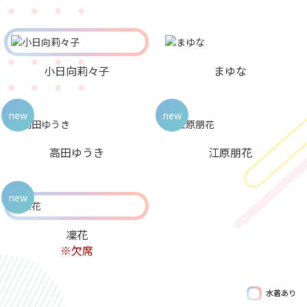
小日向莉々子
まゆな
new
new
高田ゆうき
江原朋花
new
凜花
※欠席
水着あり