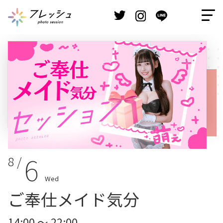
6
8 /
Wed
ご奉仕メイド気分
14:00 ～ 22:00