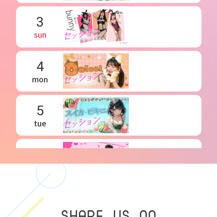
3
sun
4
mon
5
tue
6
wed
7
SHARE US ON
thu