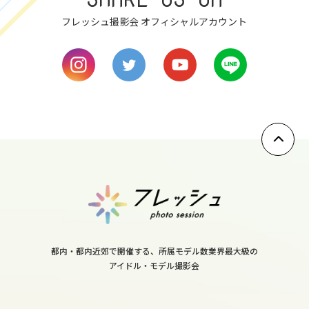
フレッシュ撮影会 オフィシャルアカウント
8
fri
9
sat
10
sun
11
mon
12
tue
13
都内・都内近郊で開催する、所属モデル数業界最大級の
wed
アイドル・モデル撮影会
14