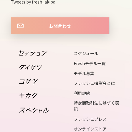
thu
Tweets by fresh_akiba
15
fri
お問合わせ
16
sat
17
スケジュール
sun
Freshモデル一覧
18
モデル募集
mon
フレッシュ撮影会とは
19
利用規約
tue
特定商取引法に基づく表
20
記
wed
フレッシュプレス
21
オンラインストア