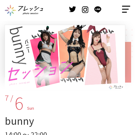
6
7 /
Sun
bunny
14:00 ～ 22:00