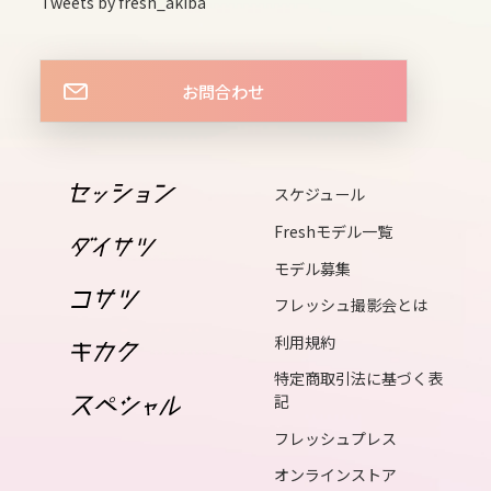
Tweets by fresh_akiba
15
tue
お問合わせ
16
wed
17
スケジュール
thu
Freshモデル一覧
18
モデル募集
fri
フレッシュ撮影会とは
19
利用規約
sat
特定商取引法に基づく表
20
記
sun
フレッシュプレス
21
オンラインストア
mon