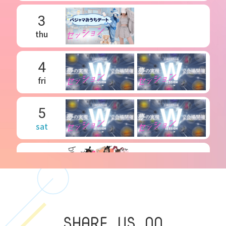
3
thu
4
fri
5
sat
6
sun
7
SHARE US ON
mon