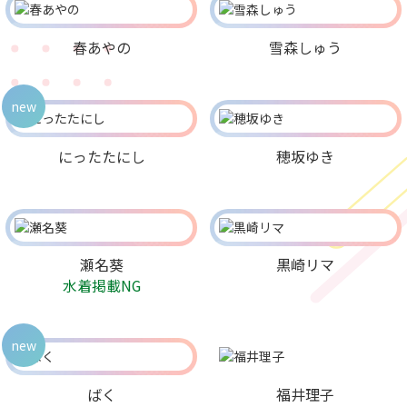
春あやの
雪森しゅう
new
にったたにし
穂坂ゆき
瀬名葵
黒崎リマ
水着掲載NG
new
ばく
福井理子