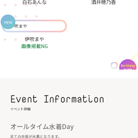
白石あんな
酒井穂乃香
new
伊吹まや
画像掲載NG
水着あり
Birthday
8/25
Event Information
イベント詳細
オールタイム水着Day
全ての衣装が水着となります。