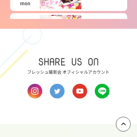
mon
6
tue
7
SHARE US ON
wed
フレッシュ撮影会 オフィシャルアカウント
8
thu
9
fri
10
sat