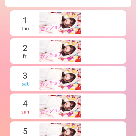
1
thu
2
fri
3
sat
4
sun
5