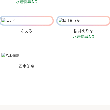
水着掲載NG
ふぇろ
桜井えりな
水着掲載NG
乙木伽奈