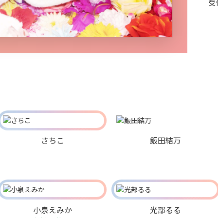
受
さちこ
飯田結万
小泉えみか
光部るる