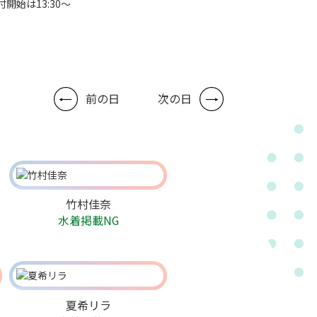
付開始は13:30～
前の日
次の日
竹村佳奈
水着掲載NG
夏希リラ