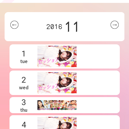
11
2016
1
tue
2
wed
3
thu
4