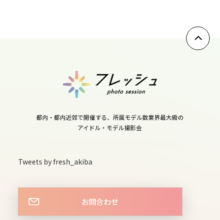
10
thu
11
fri
12
都内・都内近郊で開催する、所属モデル数業界最大級の
アイドル・モデル撮影会
sat
13
Tweets by fresh_akiba
sun
お問合わせ
14