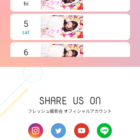
fri
5
sat
6
sun
7
mon
SHARE US ON
8
tue
フレッシュ撮影会 オフィシャルアカウント
9
wed