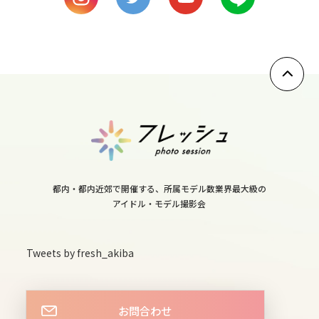
wed
10
thu
11
fri
12
sat
13
sun
都内・都内近郊で開催する、所属モデル数業界最大級の
アイドル・モデル撮影会
14
mon
Tweets by fresh_akiba
15
tue
16
お問合わせ