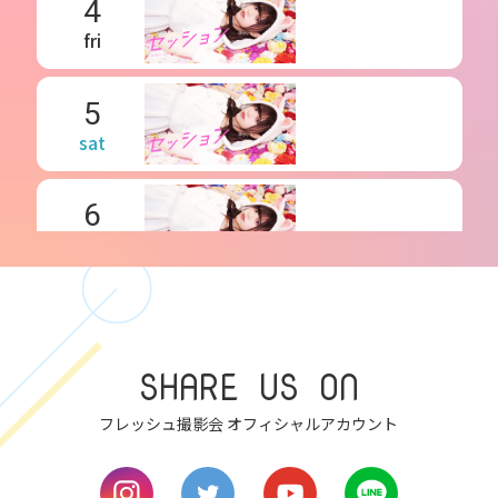
4
fri
5
sat
6
sun
7
mon
SHARE US ON
8
tue
フレッシュ撮影会 オフィシャルアカウント
9