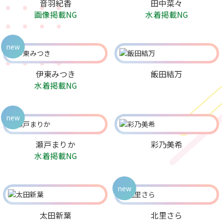
音羽紀香
田中菜々
画像掲載NG
水着掲載NG
new
伊東みつき
飯田結万
水着掲載NG
new
瀬戸まりか
彩乃美希
水着掲載NG
new
太田新葉
北里さら