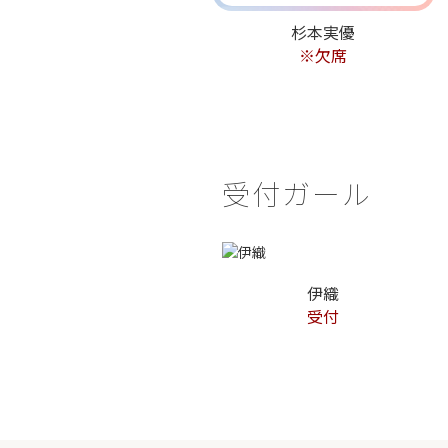
杉本実優
※欠席
受付ガール
伊織
受付