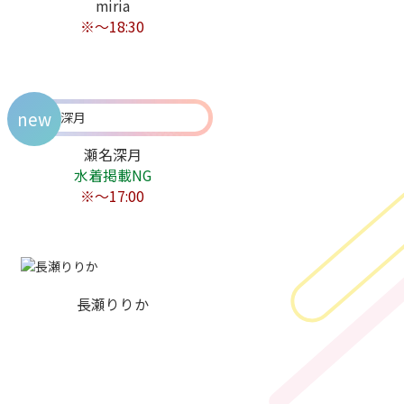
miria
※〜18:30
new
瀬名深月
水着掲載NG
※〜17:00
長瀬りりか