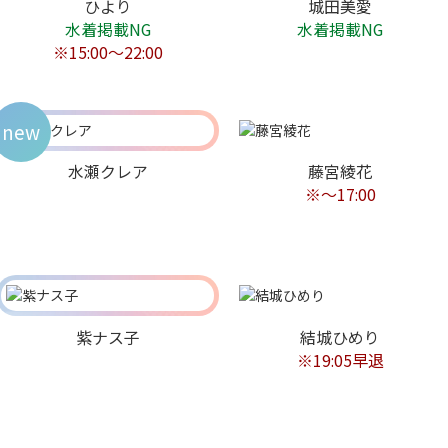
ひより
城田美愛
水着掲載NG
水着掲載NG
※15:00～22:00
new
水瀬クレア
藤宮綾花
※〜17:00
紫ナス子
結城ひめり
※19:05早退