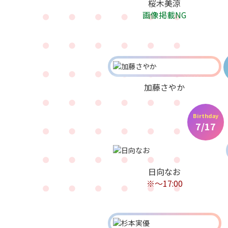
桜木美涼
画像掲載NG
加藤さやか
Birthday
7/17
日向なお
※〜17:00