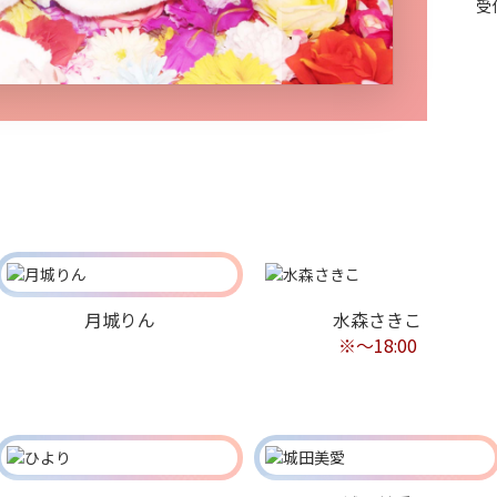
受
月城りん
水森さきこ
※〜18:00