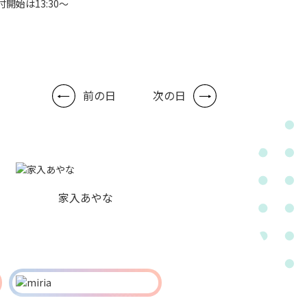
付開始は13:30～
前の日
次の日
家入あやな