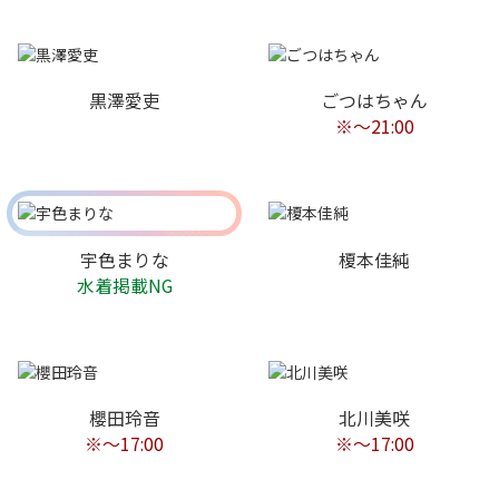
黒澤愛吏
ごつはちゃん
※〜21:00
宇色まりな
榎本佳純
水着掲載NG
櫻田玲音
北川美咲
※〜17:00
※〜17:00