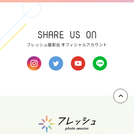
thu
8
fri
SHARE US ON
9
フレッシュ撮影会 オフィシャルアカウント
sat
10
sun
11
mon
12
tue