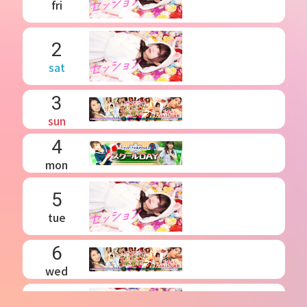
fri
2
sat
3
sun
4
mon
5
tue
6
wed
7