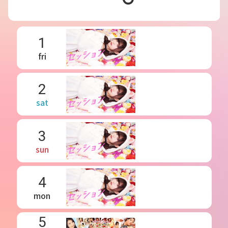
1
fri
2
sat
3
sun
4
mon
5