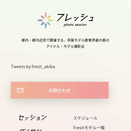
mon
12
tue
13
wed
都内・都内近郊で開催する、所属モデル数業界最大級の
アイドル・モデル撮影会
14
thu
Tweets by fresh_akiba
15
fri
16
お問合わせ
sat
17
sun
スケジュール
18
Freshモデル一覧