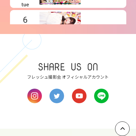
tue
6
wed
7
thu
SHARE US ON
8
fri
フレッシュ撮影会 オフィシャルアカウント
9
sat
10
sun
11