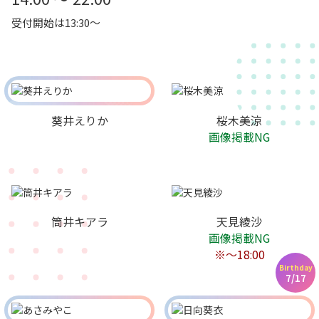
受付開始は13:30～
葵井えりか
桜木美涼
画像掲載NG
筒井キアラ
天見綾沙
画像掲載NG
※〜18:00
Birthday
7/17