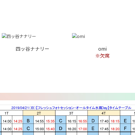
四ッ谷ナナリー
omi
※欠席