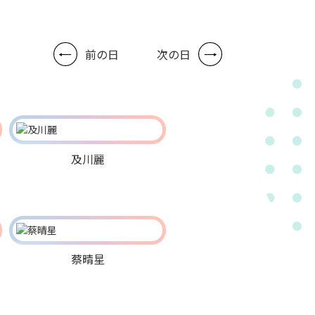
前の日
次の日
及川麗
蔡晴星