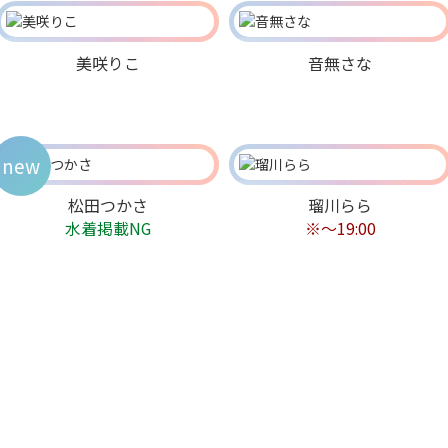
美咲りこ
音無さな
new
松田つかさ
瑠川らら
水着掲載NG
※〜19:00