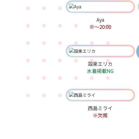
Aya
※〜20:00
設楽エリカ
水着掲載NG
西島ミライ
※欠席