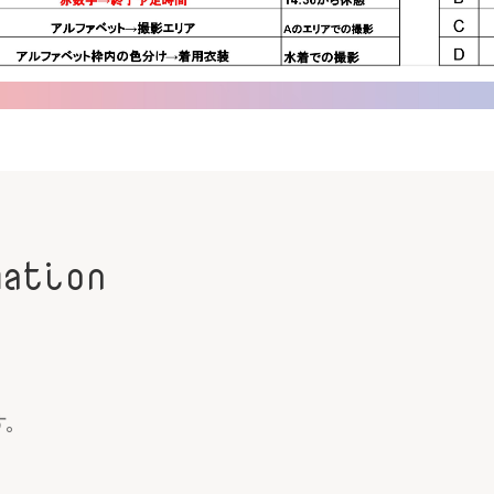
mation
す。