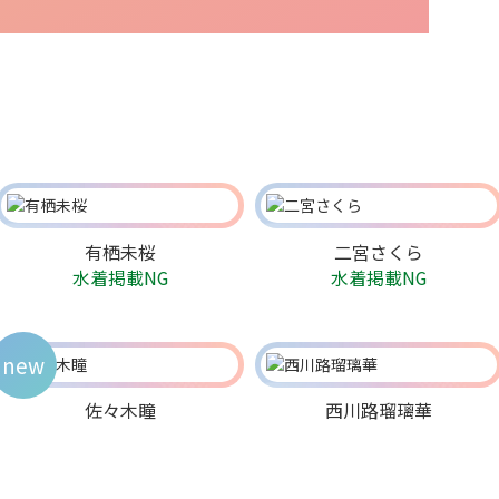
有栖未桜
二宮さくら
水着掲載NG
水着掲載NG
new
佐々木瞳
西川路瑠璃華