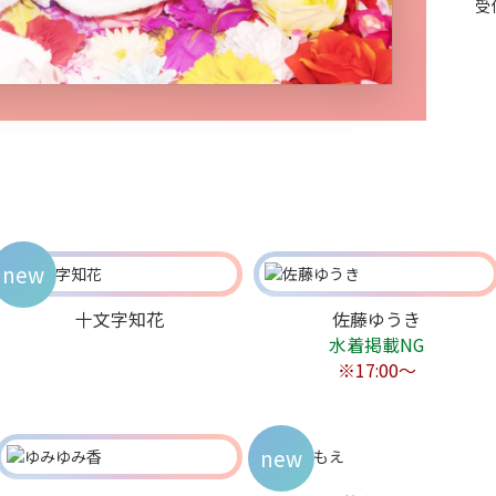
受
new
十文字知花
佐藤ゆうき
水着掲載NG
※17:00〜
new