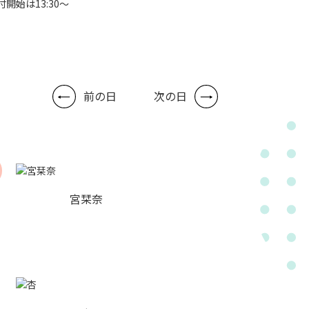
付開始は13:30～
前の日
次の日
宮栞奈