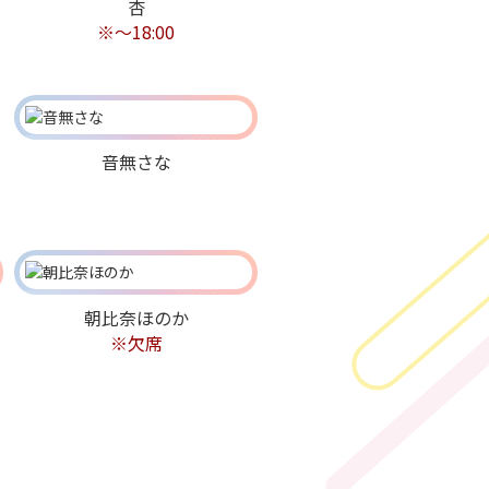
杏
※〜18:00
音無さな
朝比奈ほのか
※欠席