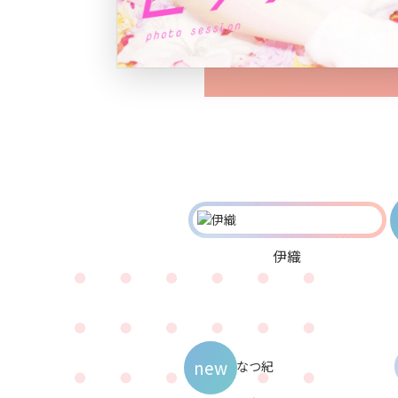
伊織
new