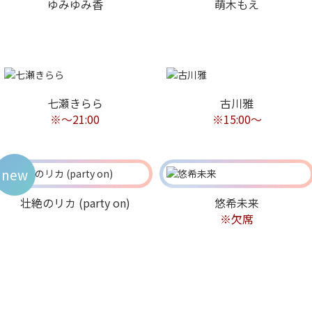
ゆみゆみ香
萌木もえ
七瀬きらら
古川雅
※～21:00
※15:00〜
new
壮絶のリカ (party on)
悠希未来
※欠席