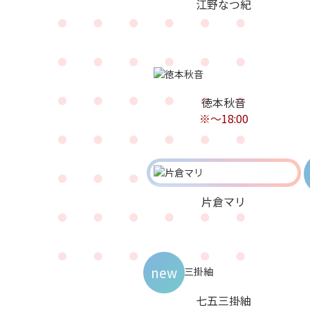
江野なつ紀
徳本秋音
※～18:00
片倉マリ
new
七五三掛紬