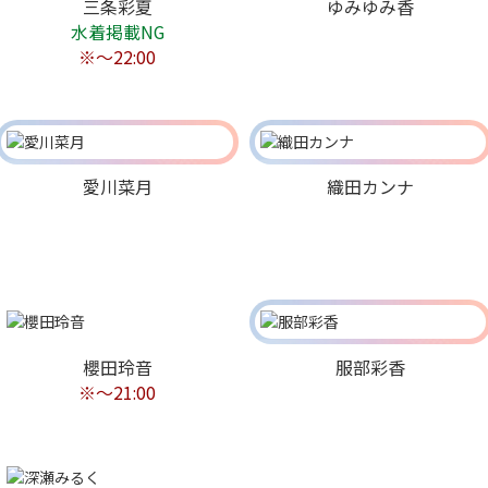
三条彩夏
ゆみゆみ香
水着掲載NG
※〜22:00
愛川菜月
織田カンナ
櫻田玲音
服部彩香
※〜21:00