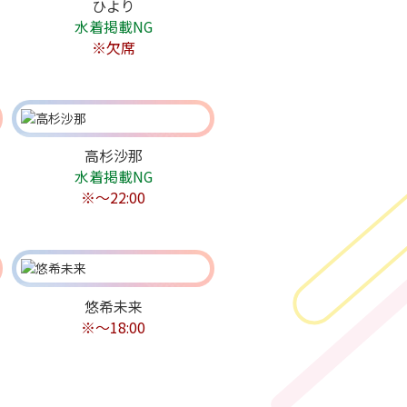
ひより
水着掲載NG
※欠席
高杉沙那
水着掲載NG
※〜22:00
悠希未来
※〜18:00