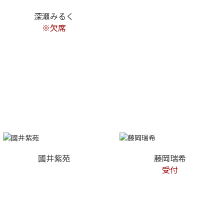
深瀬みるく
※欠席
國井紫苑
藤岡瑞希
受付