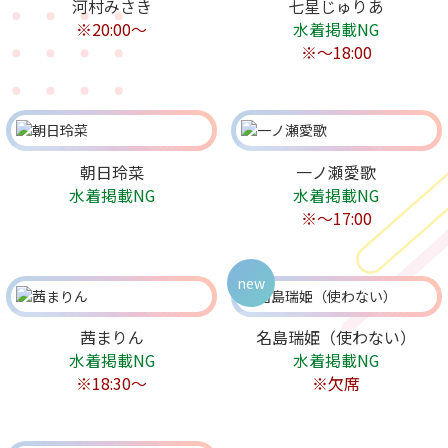
河村みさき
七星じゅりあ
※20:00〜
水着掲載NG
※〜18:00
朝日玲菜
一ノ瀬愛歌
水着掲載NG
水着掲載NG
※〜17:00
new
茜まりん
名島瑞姫（使わない）
水着掲載NG
水着掲載NG
※18:30〜
※欠席