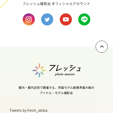
sun
フレッシュ撮影会 オフィシャルアカウント
10
mon
11
tue
12
wed
13
thu
14
fri
都内・都内近郊で開催する、所属モデル数業界最大級の
15
アイドル・モデル撮影会
sat
16
Tweets by fresh_akiba