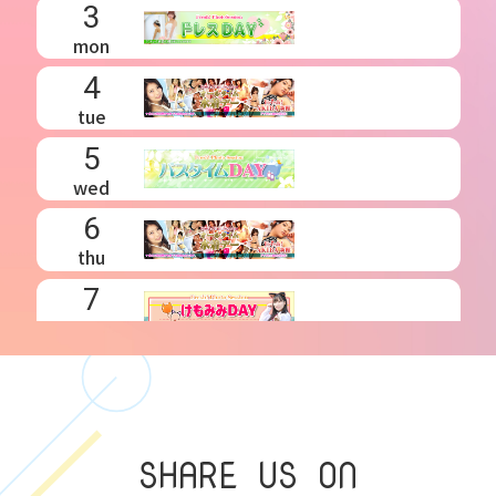
3
mon
4
tue
5
wed
6
thu
7
fri
8
sat
SHARE US ON
9