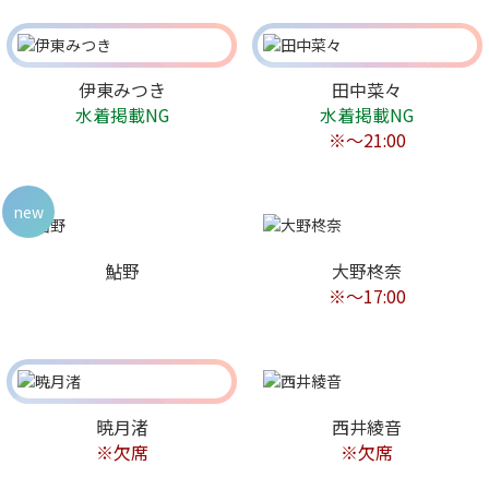
伊東みつき
田中菜々
水着掲載NG
水着掲載NG
※〜21:00
new
鮎野
大野柊奈
※〜17:00
暁月渚
西井綾音
※欠席
※欠席