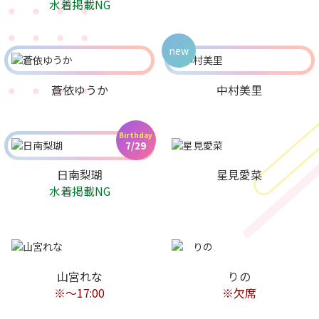
水着掲載NG
new
蒼依ゆうか
中村美里
Birthday
7/29
日南梨瑚
星見愛菜
水着掲載NG
山宮れな
りの
※〜17:00
※欠席