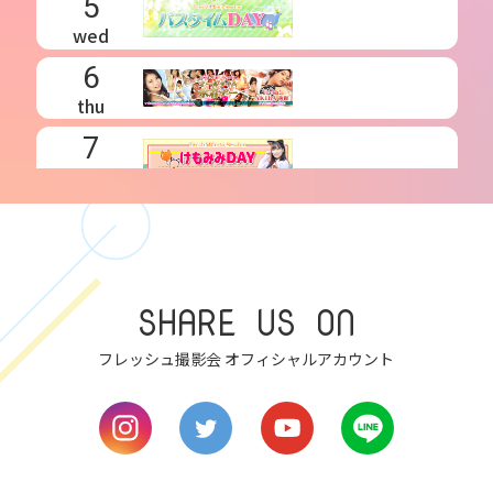
5
wed
6
thu
7
fri
8
sat
SHARE US ON
9
sun
フレッシュ撮影会 オフィシャルアカウント
10
mon
11
tue