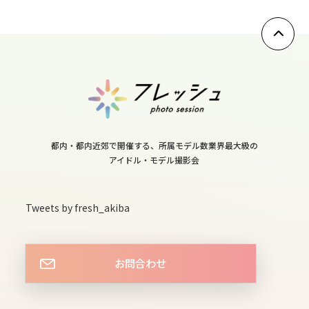
12
wed
13
thu
14
fri
都内・都内近郊で開催する、所属モデル数業界最大級の
15
アイドル・モデル撮影会
sat
16
Tweets by fresh_akiba
sun
17
mon
お問合わせ
18
tue