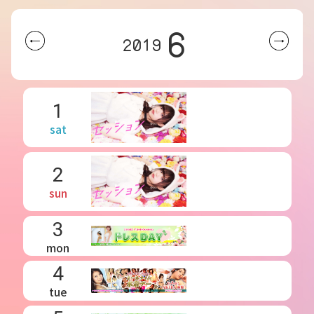
6
2019
1
sat
2
sun
3
mon
4
tue