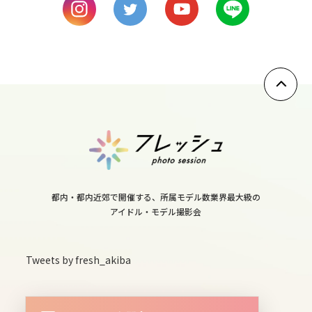
10
wed
11
thu
12
fri
13
都内・都内近郊で開催する、所属モデル数業界最大級の
sat
アイドル・モデル撮影会
14
Tweets by fresh_akiba
sun