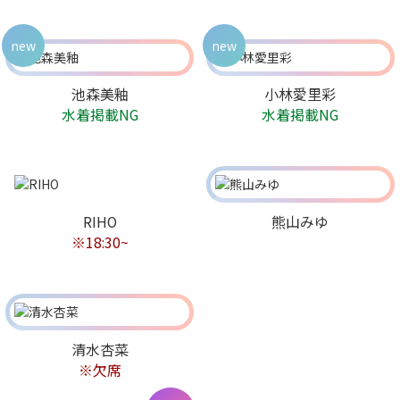
new
new
池森美釉
小林愛里彩
水着掲載NG
水着掲載NG
RIHO
熊山みゆ
※18:30~
清水杏菜
※欠席