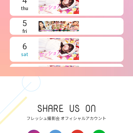
4
thu
5
fri
6
sat
7
sun
8
SHARE US ON
mon
フレッシュ撮影会 オフィシャルアカウント
9
tue