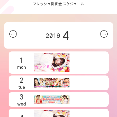
フレッシュ撮影会 スケジュール
4
2019
1
mon
2
tue
3
wed