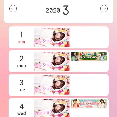
3
2020
1
sun
2
mon
3
tue
4
wed