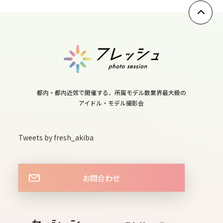
10
tue
11
wed
12
都内・都内近郊で開催する、所属モデル数業界最大級の
アイドル・モデル撮影会
thu
13
Tweets by fresh_akiba
fri
お問合わせ
14
sat