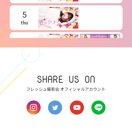
5
thu
6
fri
7
sat
SHARE US ON
8
フレッシュ撮影会 オフィシャルアカウント
sun
9
mon