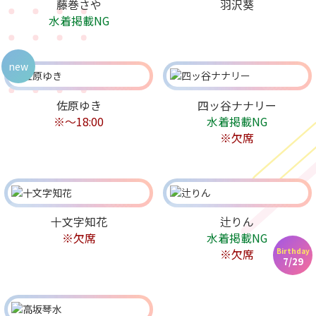
藤巻さや
羽沢葵
水着掲載NG
new
佐原ゆき
四ッ谷ナナリー
※〜18:00
水着掲載NG
※欠席
十文字知花
辻りん
※欠席
水着掲載NG
Birthday
※欠席
7/29