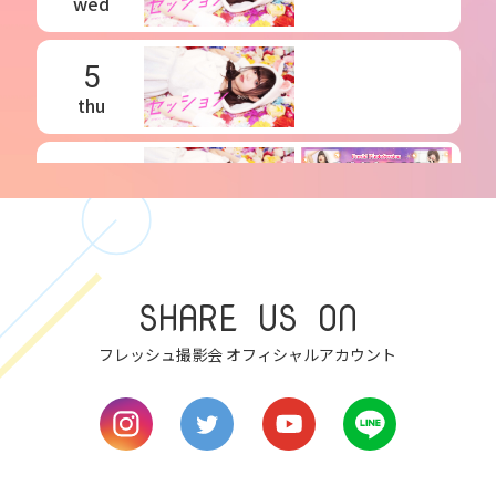
wed
5
thu
6
fri
7
sat
SHARE US ON
8
フレッシュ撮影会 オフィシャルアカウント
sun
9
mon