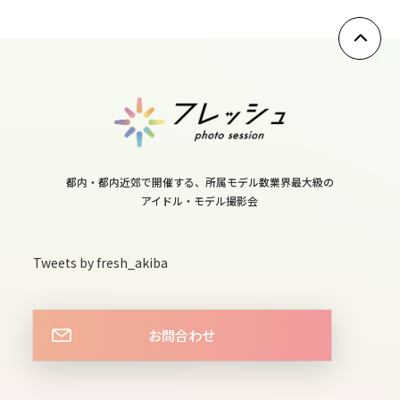
10
tue
11
wed
12
thu
13
都内・都内近郊で開催する、所属モデル数業界最大級の
fri
アイドル・モデル撮影会
14
sat
Tweets by fresh_akiba
15
sun
お問合わせ
16
mon