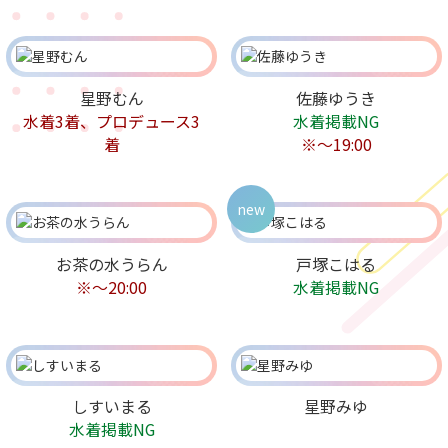
星野むん
佐藤ゆうき
水着3着、プロデュース3
水着掲載NG
着
※〜19:00
new
お茶の水うらん
戸塚こはる
※～20:00
水着掲載NG
しすいまる
星野みゆ
水着掲載NG