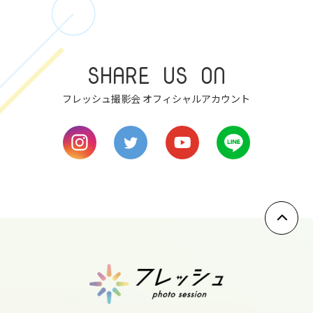
mon
8
tue
SHARE US ON
9
wed
フレッシュ撮影会 オフィシャルアカウント
10
thu
11
fri
12
sat
13
sun
14