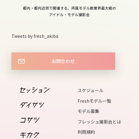
mon
都内・都内近郊で開催する、所属モデル数業界最大級の
15
アイドル・モデル撮影会
tue
16
Tweets by fresh_akiba
wed
17
thu
お問合わせ
18
fri
19
スケジュール
sat
Freshモデル一覧
20
モデル募集
sun
フレッシュ撮影会とは
21
利用規約