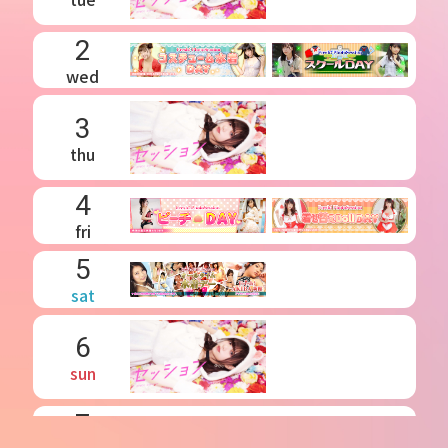
2
wed
3
thu
4
fri
5
sat
6
sun
7