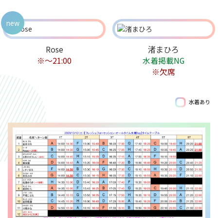
new
Rose
渚まひろ
※～21:00
水着掲載NG
※欠席
水着あり