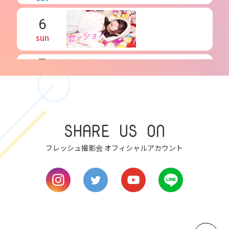
6
sun
7
mon
8
tue
SHARE US ON
9
wed
フレッシュ撮影会 オフィシャルアカウント
10
thu
11
fri
12