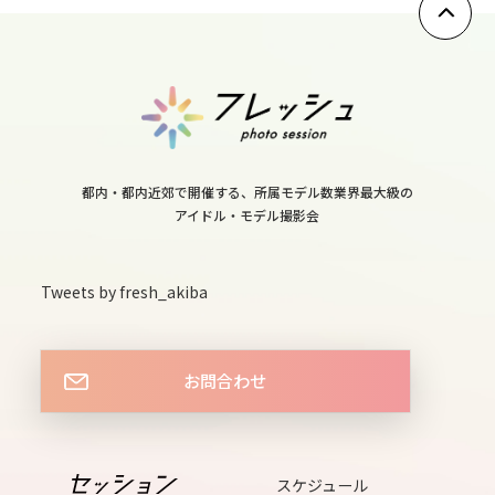
sat
13
sun
14
mon
都内・都内近郊で開催する、所属モデル数業界最大級の
15
アイドル・モデル撮影会
tue
16
Tweets by fresh_akiba
wed
17
thu
お問合わせ
18
fri
19
スケジュール