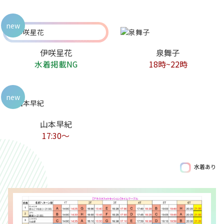
new
伊咲星花
泉舞子
水着掲載NG
18時~22時
new
山本早紀
17:30〜
水着あり