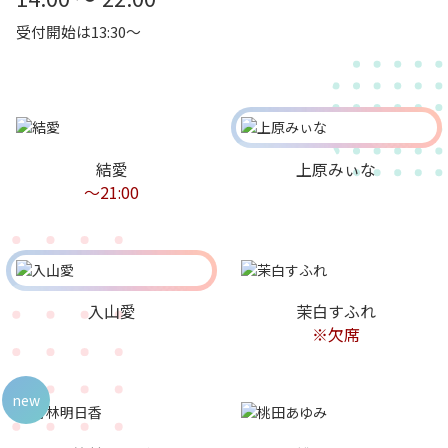
受付開始は13:30～
結愛
上原みぃな
〜21:00
入山愛
茉白すふれ
※欠席
new