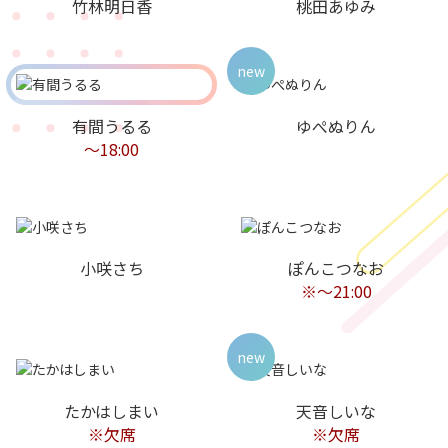
竹林明日香
桃田あゆみ
new
有間うるる
ゆぺぬりん
〜18:00
小咲さち
ぽんこつなお
※～21:00
new
たかはしまい
天音しいな
※欠席
※欠席