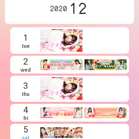
12
2020
1
tue
2
wed
3
thu
4
fri
5
sat