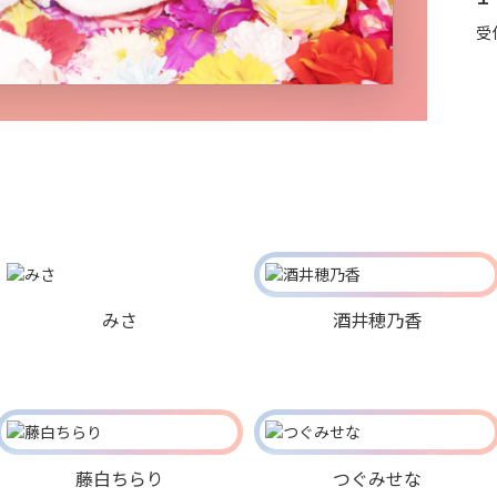
受
みさ
酒井穂乃香
藤白ちらり
つぐみせな