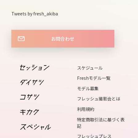
13
Tweets by fresh_akiba
wed
お問合わせ
14
thu
スケジュール
15
fri
Freshモデル一覧
モデル募集
16
フレッシュ撮影会とは
sat
利用規約
特定商取引法に基づく表
17
記
sun
フレッシュプレス