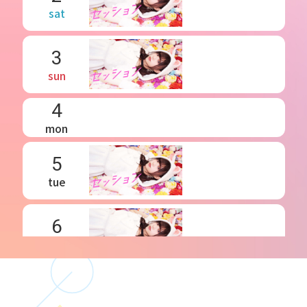
sat
3
sun
4
mon
5
tue
6
wed
7
thu