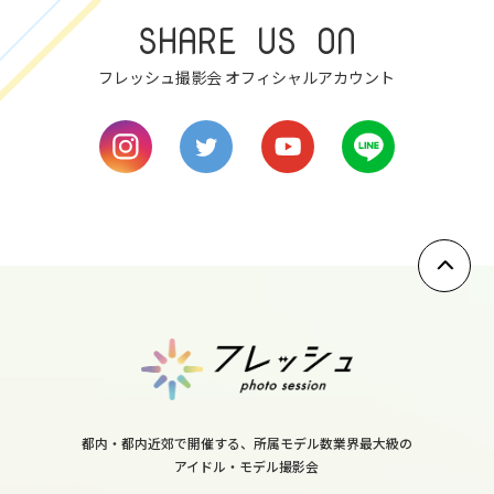
SHARE US ON
8
フレッシュ撮影会 オフィシャルアカウント
fri
9
sat
10
sun
11
mon
12
都内・都内近郊で開催する、所属モデル数業界最大級の
アイドル・モデル撮影会
tue