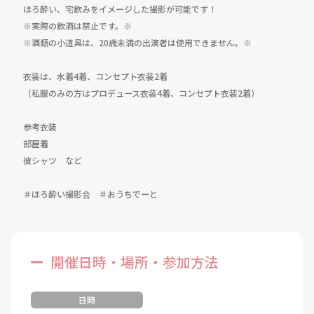
ほろ酔い、宅飲みをイメージした撮影が可能です！
※実際の飲酒は禁止です。※
※酒類の小道具は、20歳未満の出演者は使用できません。※
衣装は、水着4着、コンセプト衣装2着
（私服のみの方はプロデュース衣装4着、コンセプト衣装2着）
参考衣装
部屋着
彼シャツ など
＃ほろ酔い撮影会 ＃おうちでーと
開催日時・場所・参加方法
日時