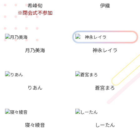
希峰旬
伊織
※閉会式不参加
月乃美海
神永レイラ
りあん
蒼宮まろ
寝々綾音
しーたん