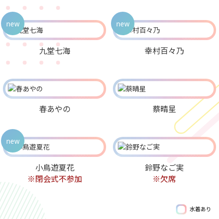
new
new
九堂七海
幸村百々乃
春あやの
蔡晴星
new
小鳥遊夏花
鈴野なご実
※閉会式不参加
※欠席
水着あり