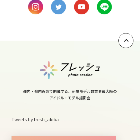
9
fri
10
sat
11
sun
12
都内・都内近郊で開催する、所属モデル数業界最大級の
アイドル・モデル撮影会
mon
13
Tweets by fresh_akiba
tue