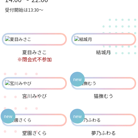
受付開始は13:30～
夏目みさこ
結城月
※閉会式不参加
new
宮川みやび
猫撫むう
new
new
堂園さくら
夢乃ふわる