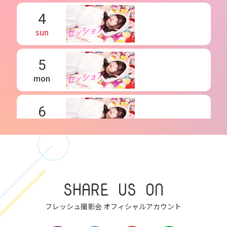
4
sun
5
mon
6
tue
7
wed
SHARE US ON
8
フレッシュ撮影会 オフィシャルアカウント
thu