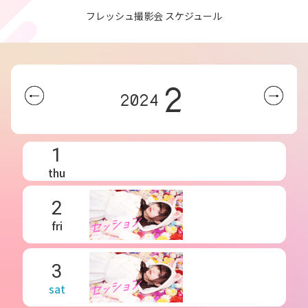
フレッシュ撮影会 スケジュール
2
2024
1
thu
2
fri
3
sat