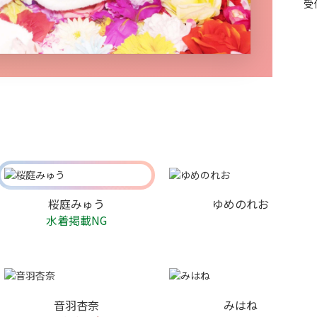
受
桜庭みゅう
ゆめのれお
水着掲載NG
音羽杏奈
みはね