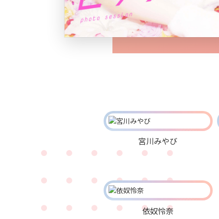
宮川みやび
依奴怜奈