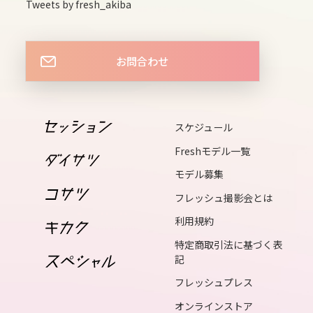
Tweets by fresh_akiba
wed
16
thu
お問合わせ
17
fri
18
スケジュール
sat
Freshモデル一覧
19
モデル募集
sun
フレッシュ撮影会とは
20
利用規約
mon
特定商取引法に基づく表
21
記
tue
フレッシュプレス
22
オンラインストア