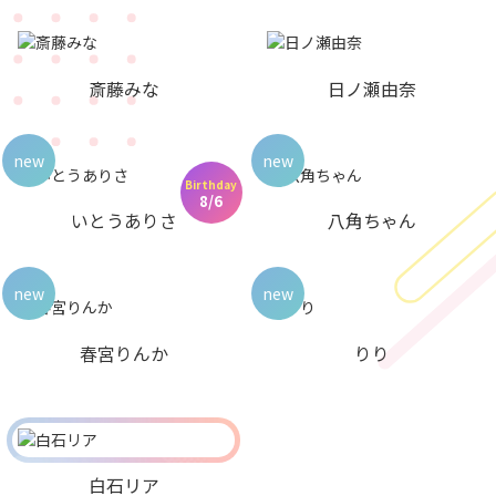
斎藤みな
日ノ瀬由奈
new
new
Birthday
8/6
いとうありさ
八角ちゃん
new
new
春宮りんか
りり
白石リア