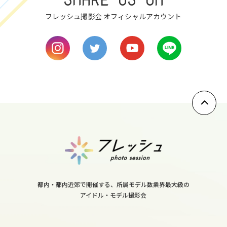
wed
フレッシュ撮影会 オフィシャルアカウント
9
thu
10
fri
11
sat
12
sun
13
mon
14
都内・都内近郊で開催する、所属モデル数業界最大級の
アイドル・モデル撮影会
tue
15