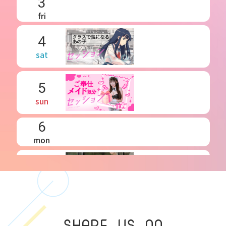
3
fri
4
sat
5
sun
6
mon
7
tue
8
SHARE US ON