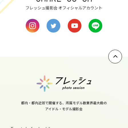
フレッシュ撮影会 オフィシャルアカウント
8
wed
9
thu
10
fri
11
sat
12
sun
13
都内・都内近郊で開催する、所属モデル数業界最大級の
mon
アイドル・モデル撮影会
14
tue