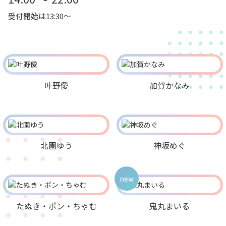
受付開始は13:30～
叶野僾
加賀かなみ
北園ゆう
神坂めぐ
new
たぬき・ポン・ちゃむ
鬼丸まいる