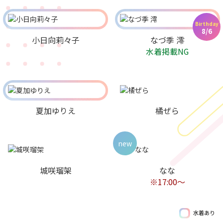
Birthday
8/6
小日向莉々子
なづ季 澪
水着掲載NG
夏加ゆりえ
橘ぜら
new
城咲瑠架
なな
※17:00～
水着あり