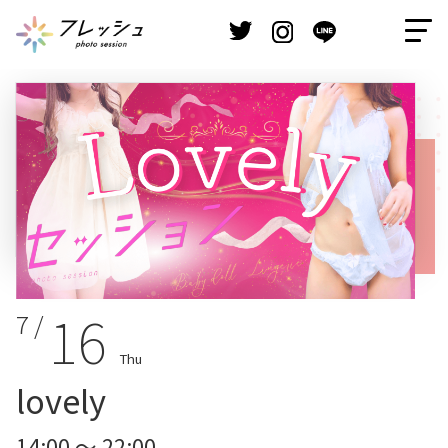
16
7 /
Thu
lovely
14:00 ～ 22:00