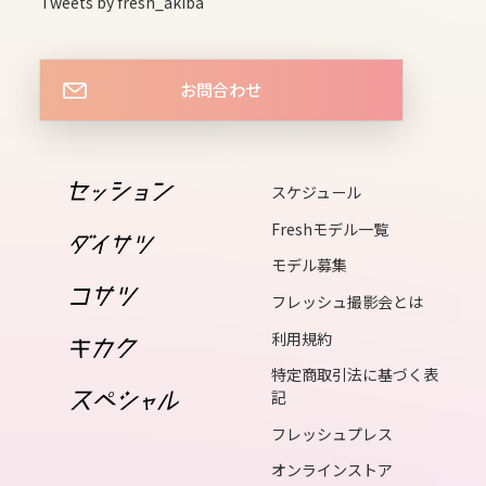
Tweets by fresh_akiba
15
wed
お問合わせ
16
thu
スケジュール
17
Freshモデル一覧
fri
モデル募集
18
フレッシュ撮影会とは
sat
利用規約
19
sun
特定商取引法に基づく表
記
20
フレッシュプレス
mon
オンラインストア
21