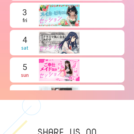
3
fri
4
sat
5
sun
6
mon
7
SHARE US ON
tue