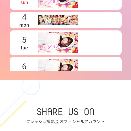
sun
4
mon
5
tue
6
wed
7
thu
SHARE US ON
8
フレッシュ撮影会 オフィシャルアカウント
fri