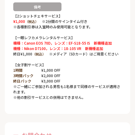
備考
【2ショットチェキサービス】
¥1,000
※2分間のサインタイム付き
（税込）
※各種割引券は入室時のみ使用可能となります。
【一眼レフカメラレンタルサービス】
機種：Canon EOS 70D，レンズ：EF-S18-55 IS 新機種追加
機種：Nikon D7100，レンズ：18-105 VR 新機種追加
終日¥1,000
※メディア（SDカード）はご用意ください
（税込）
【女子割サービス】
1時間
¥1,000 OFF
3時間パック
¥2,000 OFF
終日パック
¥3,000 OFF
※ご一緒にご参加される男性も1名様まで同様のサービスが適用さ
れます。
※他の割引サービスとの併用はできません。