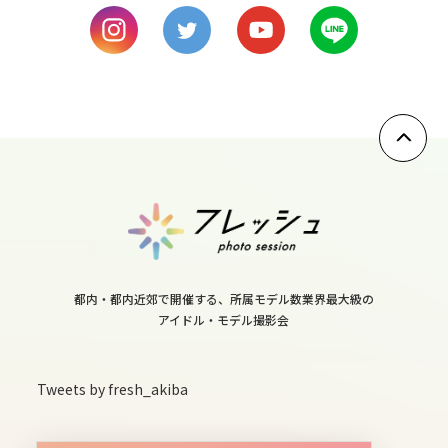
9
sat
10
sun
11
mon
12
tue
13
都内・都内近郊で開催する、所属モデル数業界最大級の
wed
アイドル・モデル撮影会
14
thu
Tweets by fresh_akiba
15