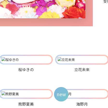
受
桜ゆきの
立花未来
new
熊野夏美
海野月