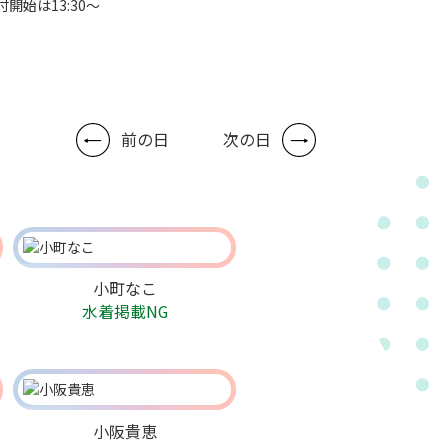
付開始は13:30～
前の日
次の日
小町なこ
水着掲載NG
小阪貴恵