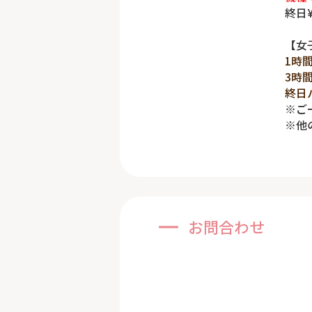
終日¥
【女
1時
3時
終日
※ご
※他
お問合わせ