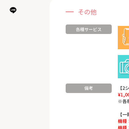
その他
各種サービス
【2
備考
¥1,0
※各
【一
機種：
機種：