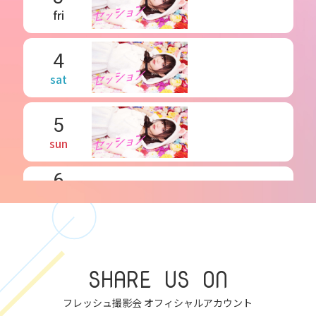
fri
4
sat
5
sun
6
mon
7
tue
SHARE US ON
8
フレッシュ撮影会 オフィシャルアカウント