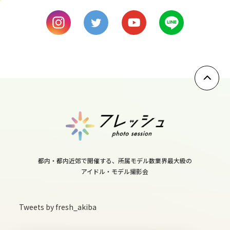
wed
9
thu
10
fri
11
sat
都内・都内近郊で開催する、所属モデル数業界最大級の
アイドル・モデル撮影会
12
sun
Tweets by fresh_akiba
13
mon