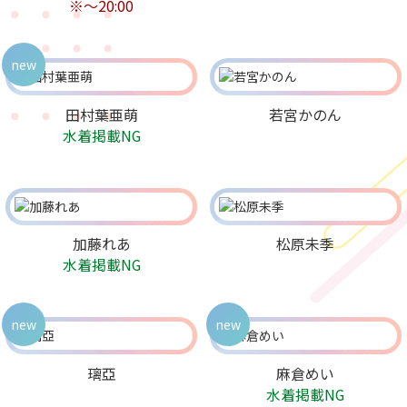
※～20:00
new
田村葉亜萌
若宮かのん
水着掲載NG
加藤れあ
松原未季
水着掲載NG
new
new
璃亞
麻倉めい
水着掲載NG