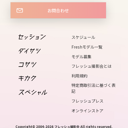
お問合わせ
14
tue
スケジュール
15
wed
Freshモデル一覧
モデル募集
16
フレッシュ撮影会とは
thu
利用規約
特定商取引法に基づく表
17
記
fri
フレッシュプレス
オンラインストア
18
sat
Copyright© 2004-2026 フレッシュ撮影会 All rights reserved.