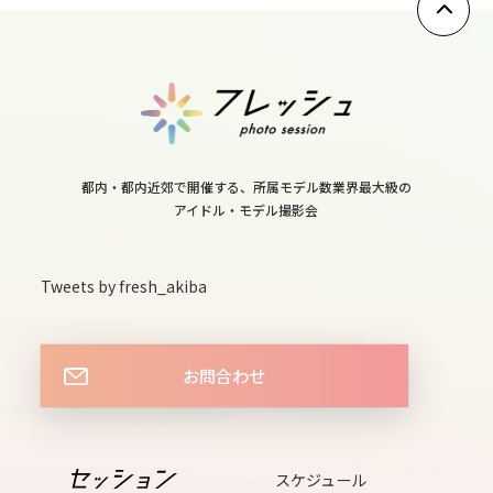
10
mon
11
tue
12
都内・都内近郊で開催する、所属モデル数業界最大級の
アイドル・モデル撮影会
wed
13
Tweets by fresh_akiba
thu
お問合わせ
14
fri
スケジュール
15