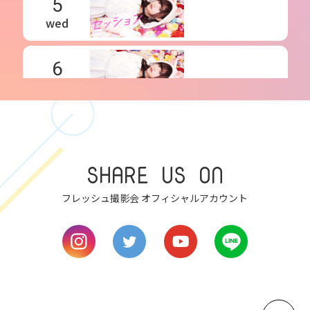
5
wed
6
thu
7
fri
SHARE US ON
8
フレッシュ撮影会 オフィシャルアカウント
sat
9
sun