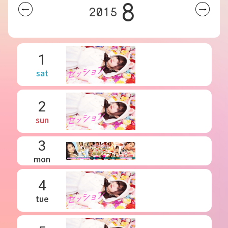
8
2015
1
sat
2
sun
3
mon
4
tue