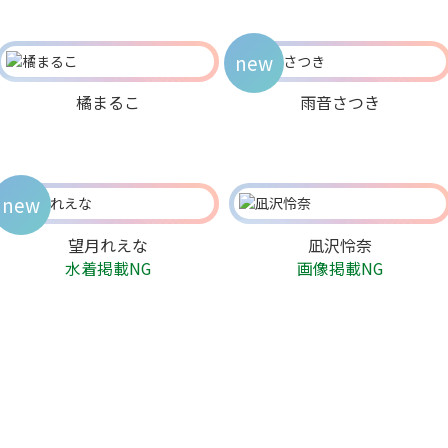
new
橘まるこ
雨音さつき
new
望月れえな
凪沢怜奈
水着掲載NG
画像掲載NG