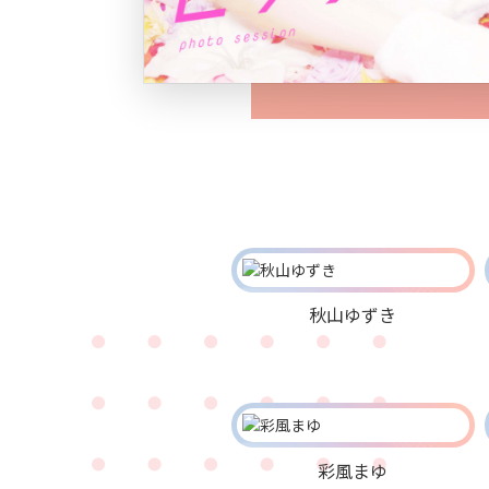
秋山ゆずき
彩風まゆ