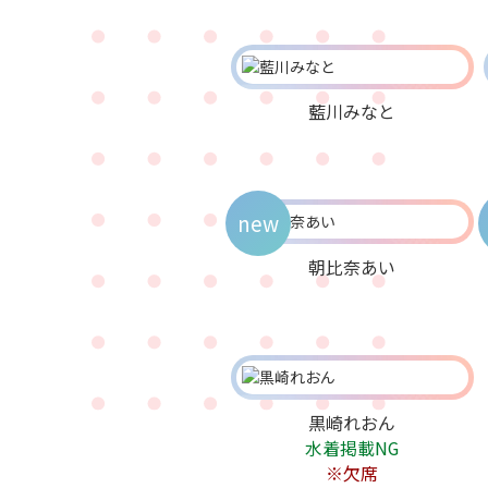
藍川みなと
new
朝比奈あい
黒崎れおん
水着掲載NG
※欠席