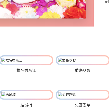
受
椎名香奈江
愛島りお
結城梢
矢野愛璃