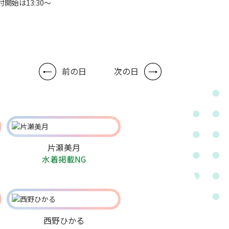
付開始は13:30～
前の日
次の日
片瀬美月
水着掲載NG
西野ひかる