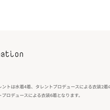
mation
レントは水着4着、タレントプロデュースによる衣装2着
トプロデュースによる衣装6着となります。