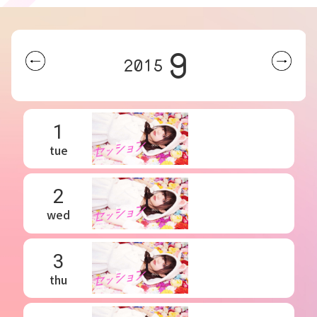
9
2015
1
tue
2
wed
3
thu