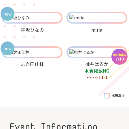
new
神坂ひなの
miria
new
Birthday
7/19
志之田佳林
桃井はるか
水着掲載NG
※～21:00
水着あり
Event Information