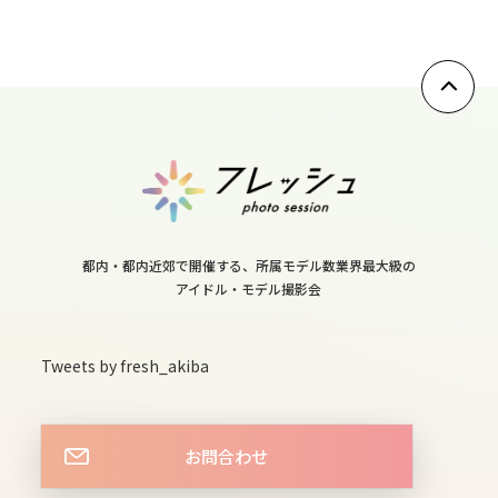
wed
10
thu
11
fri
都内・都内近郊で開催する、所属モデル数業界最大級の
アイドル・モデル撮影会
12
sat
Tweets by fresh_akiba
13
sun
お問合わせ
14