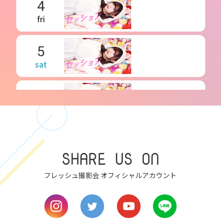
4
fri
5
sat
6
sun
7
mon
SHARE US ON
8
フレッシュ撮影会 オフィシャルアカウント
tue
9