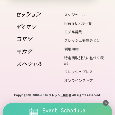
mon
スケジュール
15
tue
Freshモデル一覧
モデル募集
16
フレッシュ撮影会とは
wed
利用規約
特定商取引法に基づく表
17
記
thu
フレッシュプレス
オンラインストア
18
fri
Copyright© 2004-2026 フレッシュ撮影会 All rights reserved.
Event Schedule
19