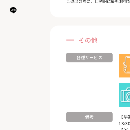
ご退出の際に、自動的に最もお得
その他
各種サービス
【早
備考
13:
【2