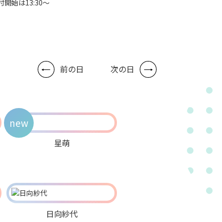
付開始は13:30～
前の日
次の日
new
星萌
日向紗代