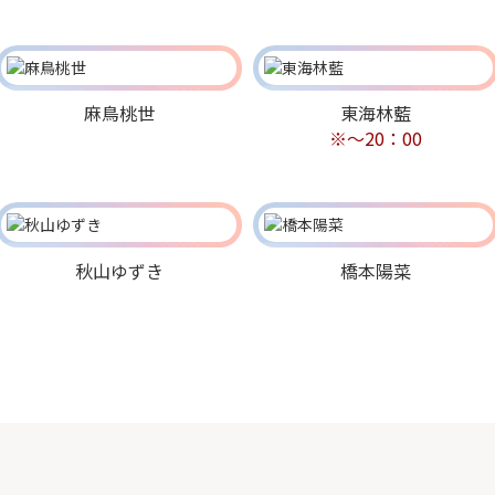
麻鳥桃世
東海林藍
※～20：00
秋山ゆずき
橋本陽菜