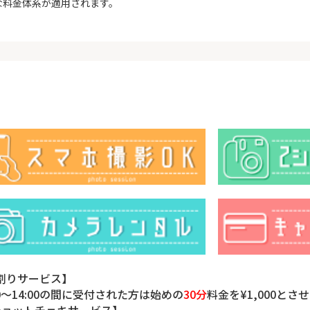
な料金体系が適用されます。
割りサービス】
30～14:00の間に受付された方は始めの
30分
料金を¥1,000と
ショットチェキサービス】