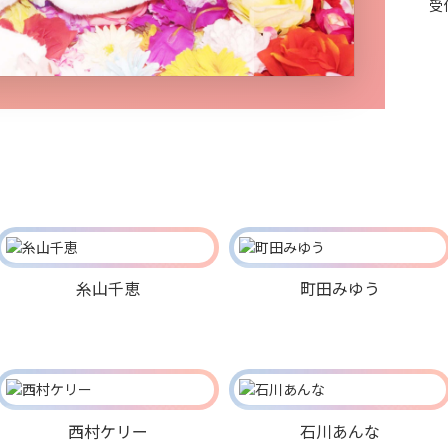
受
糸山千恵
町田みゆう
西村ケリー
石川あんな