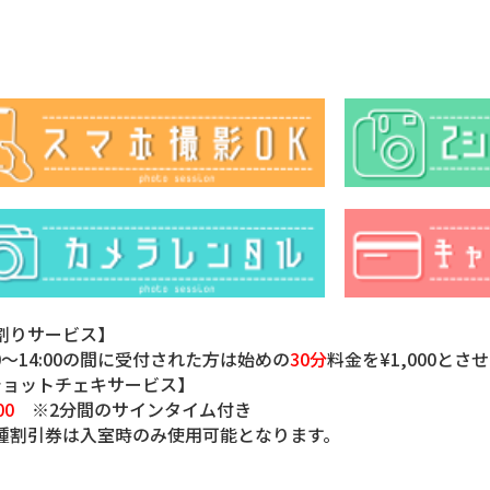
割りサービス】
30～14:00の間に受付された方は始めの
30分
料金を¥1,000と
ショットチェキサービス】
00
※2分間のサインタイム付き
種割引券は入室時のみ使用可能となります。