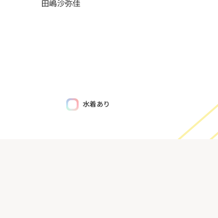
田嶋沙弥佳
水着あり