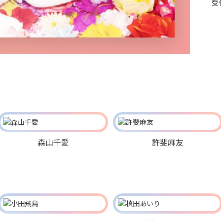
受
森山千愛
許斐麻友