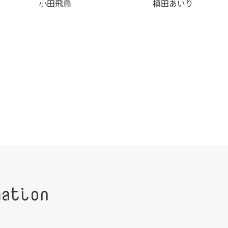
小田飛鳥
槙田あいり
mation