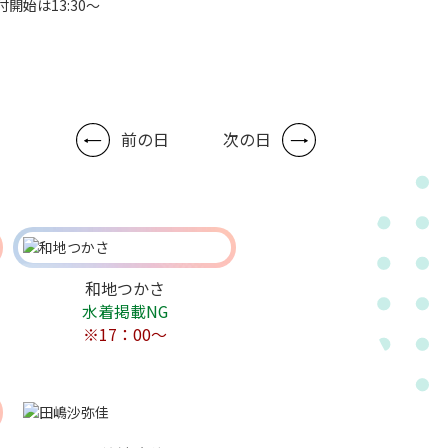
付開始は13:30～
前の日
次の日
和地つかさ
水着掲載NG
※17：00～