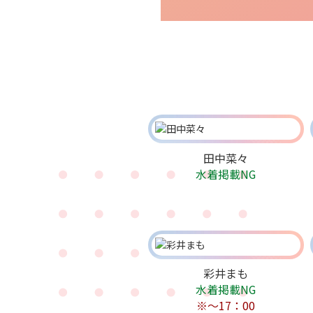
田中菜々
水着掲載NG
彩井まも
水着掲載NG
※～17：00