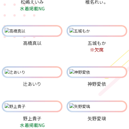
松嶋えいみ
椎名れぃ。
水着掲載NG
高橋真以
五城もか
※欠席
辻あいり
神野愛依
野上貴子
矢野愛璃
水着掲載NG