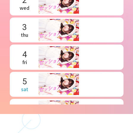
2
wed
3
thu
4
fri
5
sat
6
sun
7