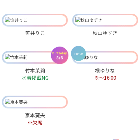
笹井りこ
秋山ゆずき
new
Birthday
8/6
竹本茉莉
槇ゆりな
水着掲載NG
※～16:00
京本葵央
※欠席