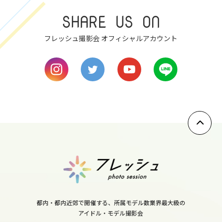
mon
SHARE US ON
8
フレッシュ撮影会 オフィシャルアカウント
tue
9
wed
10
thu
11
fri
都内・都内近郊で開催する、所属モデル数業界最大級の
アイドル・モデル撮影会
12