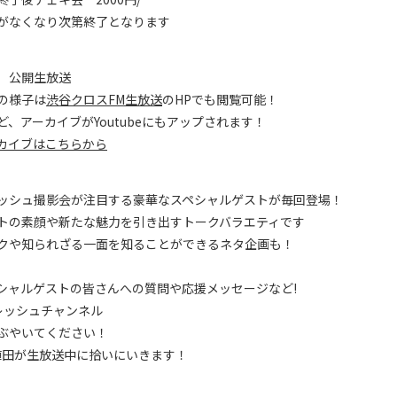
がなくなり次第終了となります
 公開生放送
の様子は
渋谷クロスFM生放送
のHPでも閲覧可能！
ど、アーカイブがYoutubeにもアップされます！
カイブはこちらから
ッシュ撮影会が注目する豪華なスペシャルゲストが毎回登場！
トの素顔や新たな魅力を引き出すトークバラエティです
クや知られざる一面を知ることができるネタ企画も！
シャルゲストの皆さんへの質問や応援メッセージなど!
レッシュチャンネル
ぶやいてください！
植田が生放送中に拾いにいきます！