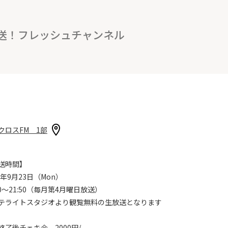
送！フレッシュチャンネル
クロスFM 1部
送時間】
4年9月23日（Mon）
00〜21:50（毎月第4月曜日放送）
テライトスタジオより観覧無料の生放送となります
終了後チェキ会 2000円/