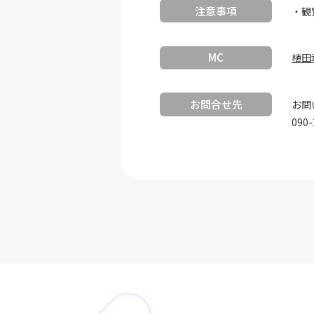
注意事項
・観
MC
植田
お問合せ先
お問
090-