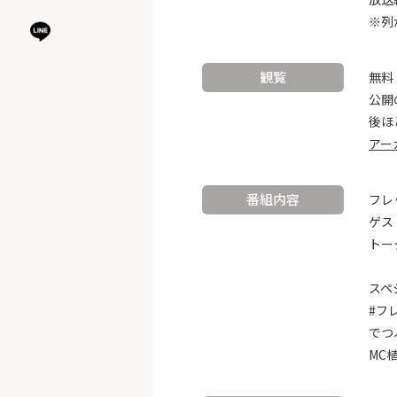
※列
観覧
無料
公開
後ほ
アー
番組内容
フレ
ゲス
トー
スペ
#フ
でつ
MC