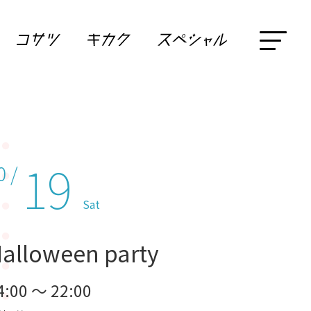
19
0 /
Sat
alloween party
4:00 ～ 22:00