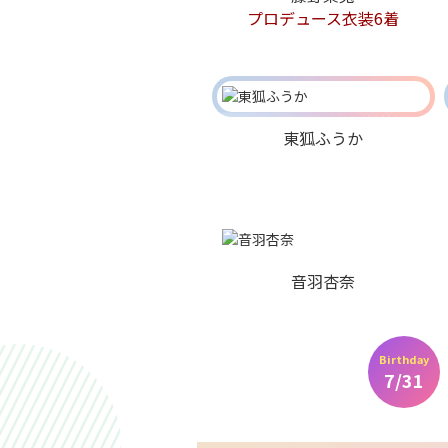
プロデュース衣装6着
東狐ふうか
音羽杏奈
Birthday
7/31