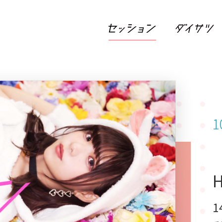
1
H
1