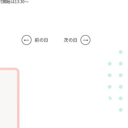
付開始は13:30～
前の日
次の日
会