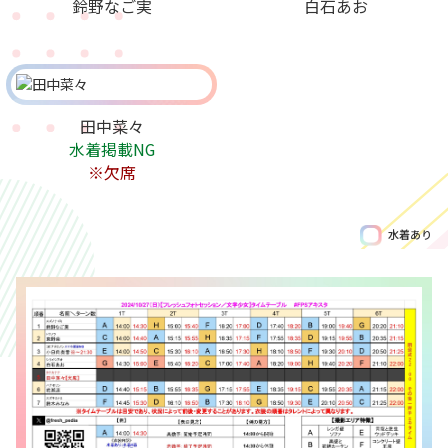
鈴野なご実
白石あお
田中菜々
水着掲載NG
※欠席
水着あり