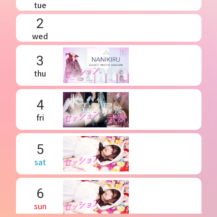
tue
2
wed
3
thu
4
fri
5
sat
6
sun