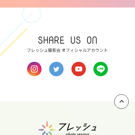
7
mon
SHARE US ON
8
tue
フレッシュ撮影会 オフィシャルアカウント
9
wed
10
thu
11
fri