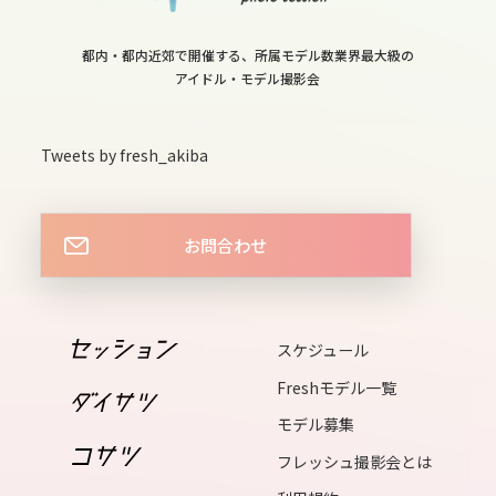
12
sat
都内・都内近郊で開催する、所属モデル数業界最大級の
アイドル・モデル撮影会
13
sun
Tweets by fresh_akiba
14
お問合わせ
mon
15
スケジュール
tue
Freshモデル一覧
16
モデル募集
wed
フレッシュ撮影会とは