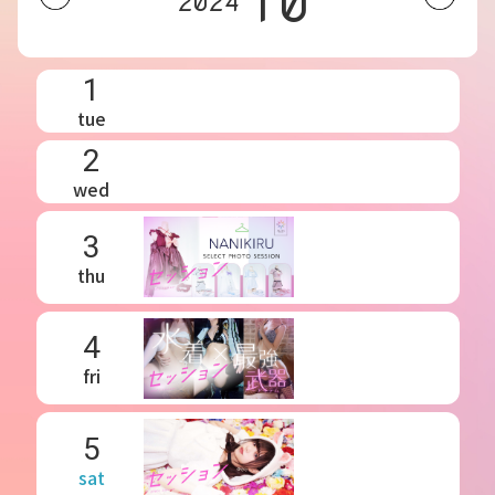
10
2024
1
tue
2
wed
3
thu
4
fri
5
sat