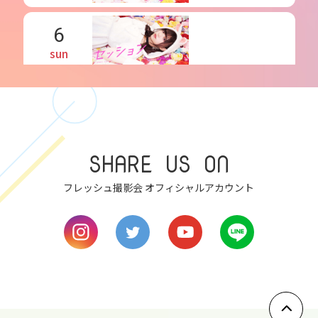
6
sun
7
mon
SHARE US ON
8
tue
フレッシュ撮影会 オフィシャルアカウント
9
wed
10
thu