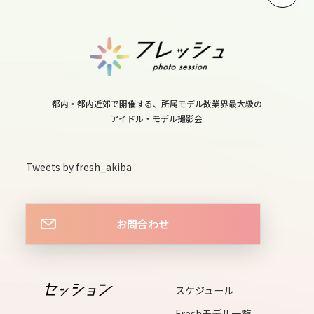
11
fri
12
sat
都内・都内近郊で開催する、所属モデル数業界最大級の
アイドル・モデル撮影会
13
sun
Tweets by fresh_akiba
14
お問合わせ
mon
15
スケジュール
tue
Freshモデル一覧