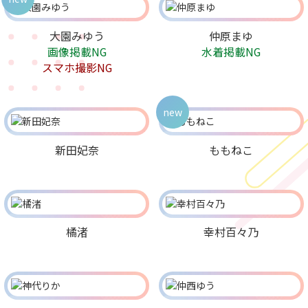
大園みゆう
仲原まゆ
画像掲載NG
水着掲載NG
スマホ撮影NG
new
新田妃奈
ももねこ
橘渚
幸村百々乃