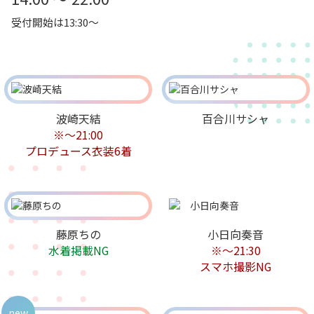
受付開始は13:30～
波崎天結
百合川サシャ
※～21:00
プロデュース衣装6着
藤原ちの
小日向奏音
水着掲載NG
※～21:30
スマホ撮影NG
new